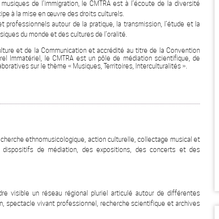
 musiques de l’immigration, le CMTRA est à l’écoute de la diversité
icipe à la mise en œuvre des droits culturels.
t professionnels autour de la pratique, la transmission, l’étude et la
iques du monde et des cultures de l’oralité.
ulture et de la Communication et accrédité au titre de la Convention
el Immatériel, le CMTRA est un pôle de médiation scientifique, de
ratives sur le thème « Musiques, Territoires, Interculturalités ».
echerche ethnomusicologique, action culturelle, collectage musical et
dispositifs de médiation, des expositions, des concerts et des
e visible un réseau régional pluriel articulé autour de différentes
, spectacle vivant professionnel, recherche scientifique et archives