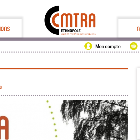
IONS
A
Mon compte
S