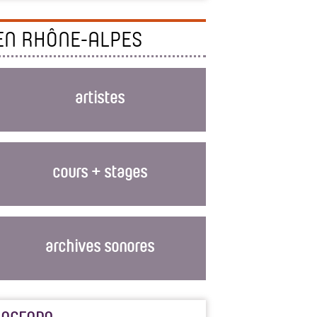
EN RHÔNE-ALPES
artistes
cours + stages
archives sonores