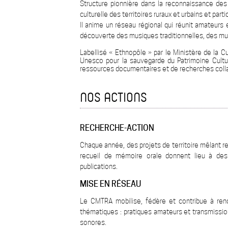
Structure pionnière dans la reconnaissance des
culturelle des territoires ruraux et urbains et part
Il anime un réseau régional qui réunit amateurs e
découverte des musiques traditionnelles, des mus
Labellisé « Ethnopôle » par le Ministère de la C
Unesco pour la sauvegarde du Patrimoine Cultur
ressources documentaires et de recherches collabo
NOS ACTIONS
RECHERCHE-ACTION
Chaque année, des projets de territoire mêlant r
recueil de mémoire orale donnent lieu à des 
publications.
MISE EN RÉSEAU
Le CMTRA mobilise, fédère et contribue à rendr
thématiques : pratiques amateurs et transmission
sonores.