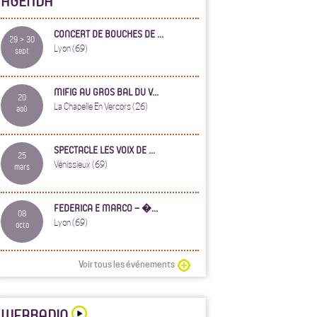
AGENDA
CONCERT DE BOUCHES DE ...
29 > 30
Lyon (69)
sept
MIFIG AU GROS BAL DU V...
20
La Chapelle En Vercors (26)
aoû
SPECTACLE LES VOIX DE ...
25
Vénissieux (69)
mars
FEDERICA E MARCO – �...
08
Lyon (69)
octo
Voir tous les événements
WEBRADIO