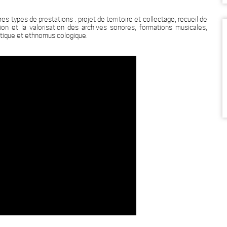
 types de prestations : projet de territoire et collectage, recueil de
ion et la valorisation des archives sonores, formations musicales,
stique et ethnomusicologique.