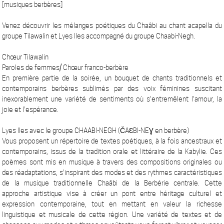
[musiques berbères]
Venez découvrir les mélanges poétiques du Chaâbi au chant acapella du
groupe Tilawalin et Lyes Iles accompagné du groupe Chaabi-Negh.
Chœur Tilawalin
Paroles de femmes/ Chœur franco-berbère
En première partie de la soirée, un bouquet de chants traditionnels et
contemporains berbères sublimés par des voix féminines suscitant
inexorablement une variété de sentiments où s'entremêlent l'amour, la
joie et l'espérance.
Lyes Iles avec le groupe CHAABI-NEGH (ČAƐBI-NEƔ en berbère)
Vous proposent un répertoire de textes poétiques, à la fois ancestraux et
contemporains, issus de la tradition orale et littéraire de la Kabylie. Ces
poèmes sont mis en musique à travers des compositions originales ou
des réadaptations, s'inspirant des modes et des rythmes caractéristiques
de la musique traditionnelle Chaâbi de la Berbérie centrale. Cette
approche artistique vise à créer un pont entre héritage culturel et
expression contemporaine, tout en mettant en valeur la richesse
linguistique et musicale de cette région. Une variété de textes et de