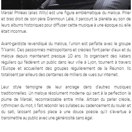
Marsèl Philéas (alias Willy) est une figure emblématique du maloya. Pilier
et bras droit de son père Granmoun Lélé, il parcourt la planète au son de
leurs albums historiques pour diffuser cette musique à une époque où elle
était inconnue.
Avant-gardiste revendiqué du maloya, l’union est parfaite avec le groupe
Ti’kaniki. Ces passionnés métropolitains et créoles font parler d’eux et du
maloya depuis maintenant presque 10 ans. Ils organisent des kabars
réguliers qui fédèrent un public dans leur ville à Lyon, tournent à travers
l’Europe et accueillent des groupes régulièrement de la Réunion. Ils
totalisent par ailleurs des centaines de milliers de vues sur internet.
Leur style témoigne de leur ancrage dans d’autres musiques
traditionnelles. Un maloya résolument moderne qui sert à la perfection la
plume de Marsèl, reconnaissable entre mille. Artisan du parler créole,
rythmicien du mot, il fait rebondir les syllabes au cadencement du roulèr et
du sati, laissant parfois place à une douce poésie qu’il s’évertue à
transmettre au public avec une générosité sans égal.