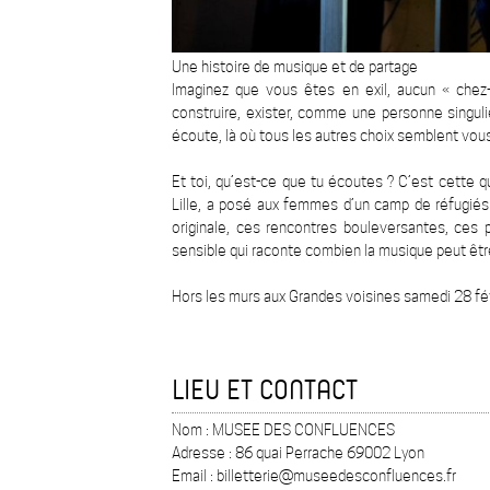
Une histoire de musique et de partage
Imaginez que vous êtes en exil, aucun « chez
construire, exister, comme une personne singul
écoute, là où tous les autres choix semblent vous
Et toi, qu’est-ce que tu écoutes ? C’est cette 
Lille, a posé aux femmes d’un camp de réfugié
originale, ces rencontres bouleversantes, ces 
sensible qui raconte combien la musique peut être
Hors les murs aux Grandes voisines samedi 28 fé
LIEU ET CONTACT
Nom : MUSEE DES CONFLUENCES
Adresse : 86 quai Perrache 69002 Lyon
Email : billetterie@museedesconfluences.fr