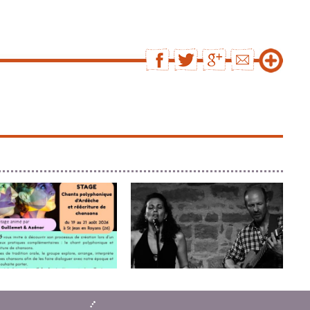
HANT POLYPHONIQUE ...
FEDERICA E MARCO – È U...
nie et (ré)écriture de chants
Chansons italiennes engagées