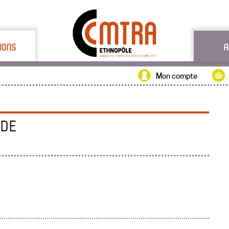
IONS
A
Mon compte
NDE