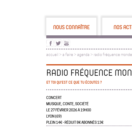
NOUS CONNAÎTRE
NOS ACT
accueil
>
a faire
>
agenda >
radio fréquence monde
RADIO FRÉQUENCE MO
ET TOI QU'EST CE QUE TU ÉCOUTES ?
CONCERT
MUSIQUE, CONTE, SOCIÉTÉ
LE 27 FÉVRIER 2026 À 19H00
LYON (69)
PLEIN 14€ - RÉDUIT 8€ ABONNÉS 13€