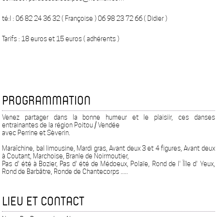
té:l : 06 82 24 36 32 ( Françoise ) 06 98 23 72 66 ( Didier )
Tarifs : 18 euros et 15 euros ( adhérents )
PROGRAMMATION
Venez partager dans la bonne humeur et le plaisiir, ces danses
entrainantes de la région Poitou / Vendée
avec Perrine et Sèverin.
Maraîchine, bal limousine, Mardi gras, Avant deux 3 et 4 figures, Avant deux
à Coutant, Marchoise, Branle de Noirmoutier,
Pas d' été à Bozier, Pas d' été de Médoeux, Polaïe, Rond de l' Ïîle d' Yeux,
Rond de Barbâtre, Ronde de Chantecorps .....
LIEU ET CONTACT