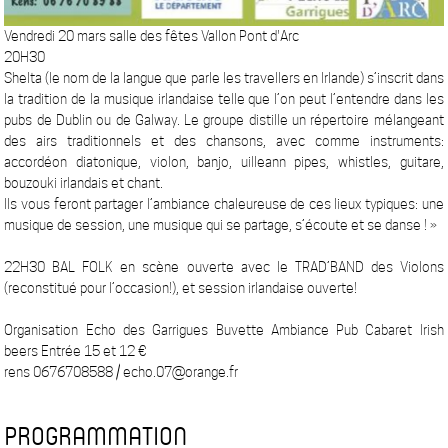
Vendredi 20 mars salle des fêtes Vallon Pont d'Arc
20H30
Shelta (le nom de la langue que parle les travellers en Irlande) s’inscrit dans
la tradition de la musique irlandaise telle que l’on peut l’entendre dans les
pubs de Dublin ou de Galway. Le groupe distille un répertoire mélangeant
des airs traditionnels et des chansons, avec comme instruments:
accordéon diatonique, violon, banjo, uilleann pipes, whistles, guitare,
bouzouki irlandais et chant.
Ils vous feront partager l’ambiance chaleureuse de ces lieux typiques: une
musique de session, une musique qui se partage, s’écoute et se danse ! »
22H30 BAL FOLK en scène ouverte avec le TRAD’BAND des Violons
(reconstitué pour l’occasion!), et session irlandaise ouverte!
Organisation Echo des Garrigues Buvette Ambiance Pub Cabaret Irish
beers Entrée 15 et 12 €
rens 0676708588 / echo.07@orange.fr
PROGRAMMATION