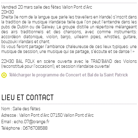
Vendredi 20 mars salle des fêtes Vallon Pont d'Arc
20H30
Shelta (le nom de la langue que parle les travellers en Irlande) s’inscrit dans
la tradition de la musique irlandaise telle que l’on peut l’entendre dans les
pubs de Dublin ou de Galway. Le groupe distille un répertoire mélangeant
des airs traditionnels et des chansons, avec comme instruments:
accordéon diatonique, violon, banjo, uilleann pipes, whistles, guitare,
bouzouki irlandais et chant.
Ils vous feront partager l’ambiance chaleureuse de ces lieux typiques: une
musique de session, une musique qui se partage, s’écoute et se danse ! »
22H30 BAL FOLK en scène ouverte avec le TRAD’BAND des Violons
(reconstitué pour l’occasion!), et session irlandaise ouverte!
Télécharger le programme de Concert et Bal de la Saint Patrick
LIEU ET CONTACT
Nom : Salle des fêtes
Adresse : Vallon Pont d'Arc 07150 Vallon Pont d'Arc
Email : echo.07@orange.fr
Téléphone : 0676708588