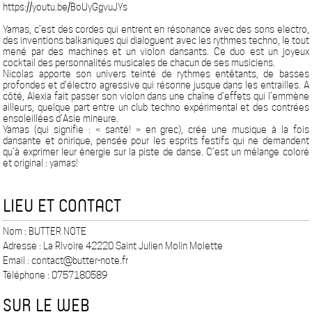
https://youtu.be/BoUyGgvuJYs
Yamas, c’est des cordes qui entrent en résonance avec des sons electro,
des inventions balkaniques qui dialoguent avec les rythmes techno, le tout
mené par des machines et un violon dansants. Ce duo est un joyeux
cocktail des personnalités musicales de chacun de ses musiciens.
Nicolas apporte son univers teinté de rythmes entêtants, de basses
profondes et d’électro agressive qui résonne jusque dans les entrailles. A
côté, Alexia fait passer son violon dans une chaîne d’effets qui l’emmène
ailleurs, quelque part entre un club techno expérimental et des contrées
ensoleillées d’Asie mineure.
Yamas (qui signifie : « santé! » en grec), crée une musique à la fois
dansante et onirique, pensée pour les esprits festifs qui ne demandent
qu’à exprimer leur énergie sur la piste de danse. C’est un mélange coloré
et original : yamas!
LIEU ET CONTACT
Nom : BUTTER NOTE
Adresse : La RIvoire 42220 Saint Julien Molin Molette
Email : contact@butter-note.fr
Téléphone : 0757180589
SUR LE WEB