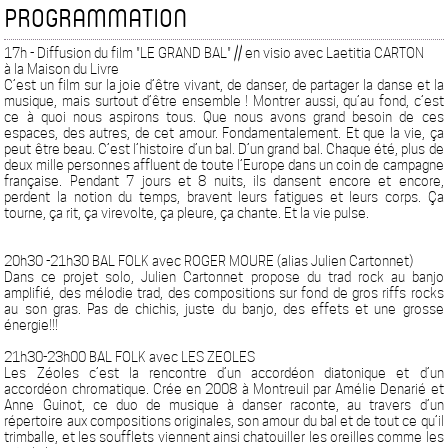
PROGRAMMATION
17h - Diffusion du film "LE GRAND BAL" // en visio avec Laetitia CARTON
à la Maison du Livre
C’est un film sur la joie d’être vivant, de danser, de partager la danse et la
musique, mais surtout d’être ensemble ! Montrer aussi, qu’au fond, c’est
ce à quoi nous aspirons tous. Que nous avons grand besoin de ces
espaces, des autres, de cet amour. Fondamentalement. Et que la vie, ça
peut être beau. C’est l’histoire d’un bal. D’un grand bal. Chaque été, plus de
deux mille personnes affluent de toute l’Europe dans un coin de campagne
française. Pendant 7 jours et 8 nuits, ils dansent encore et encore,
perdent la notion du temps, bravent leurs fatigues et leurs corps. Ça
tourne, ça rit, ça virevolte, ça pleure, ça chante. Et la vie pulse.
20h30 -21h30 BAL FOLK avec ROGER MOURE (alias Julien Cartonnet)
Dans ce projet solo, Julien Cartonnet propose du trad rock au banjo
amplifié, des mélodie trad, des compositions sur fond de gros riffs rocks
au son gras. Pas de chichis, juste du banjo, des effets et une grosse
énergie!!!
21h30-23h00 BAL FOLK avec LES ZEOLES
Les Zéoles c’est la rencontre d’un accordéon diatonique et d’un
accordéon chromatique. Crée en 2008 à Montreuil par Amélie Denarié et
Anne Guinot, ce duo de musique à danser raconte, au travers d’un
répertoire aux compositions originales, son amour du bal et de tout ce qu’il
trimballe, et les soufflets viennent ainsi chatouiller les oreilles comme les