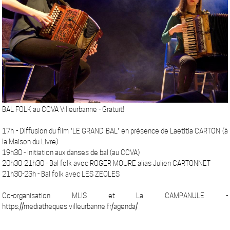
BAL FOLK au CCVA Villeurbanne - Gratuit!
17h - Diffusion du film "LE GRAND BAL" en présence de Laetitia CARTON (à
la Maison du Livre)
19h30 - Initiation aux danses de bal (au CCVA)
20h30-21h30 - Bal folk avec ROGER MOURE alias Julien CARTONNET
21h30-23h - Bal folk avec LES ZEOLES
Co-organisation MLIS et La CAMPANULE -
https://mediatheques.villeurbanne.fr/agenda/