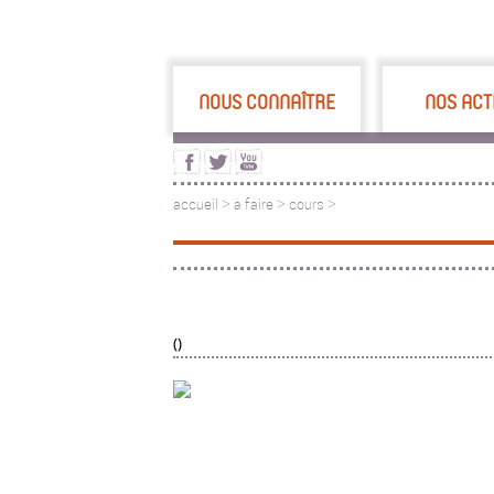
NOUS CONNAÎTRE
NOS ACT
accueil
>
a faire
>
cours >
()