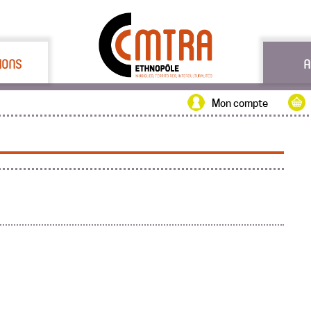
IONS
A
Mon compte