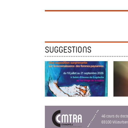
SUGGESTIONS
FEMMES DE...?
3ÈME M
Une exposition surprenante sur la
46 cours du doct
reconnaissance des femmes
69100 Villeurba
paysannes