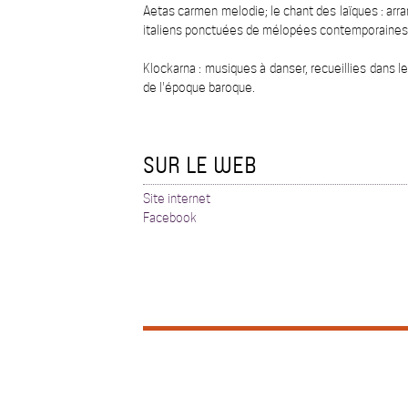
Aetas carmen melodie; le chant des laïques : ar
italiens ponctuées de mélopées contemporaines
Klockarna : musiques à danser, recueillies dans l
de l'époque baroque.
SUR LE WEB
Site internet
Facebook