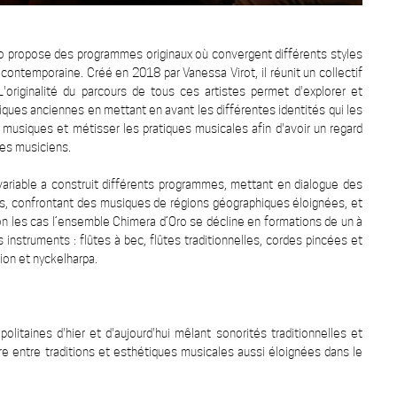
ro propose des programmes originaux où convergent différents styles
contemporaine. Créé en 2018 par Vanessa Virot, il réunit un collectif
L'originalité du parcours de tous ces artistes permet d'explorer et
ques anciennes en mettant en avant les différentes identités qui les
s musiques et métisser les pratiques musicales afin d'avoir un regard
ces musiciens.
ariable a construit différents programmes, mettant en dialogue des
ses, confrontant des musiques de régions géographiques éloignées, et
on les cas l’ensemble Chimera d’Oro se décline en formations de un à
 instruments : flûtes à bec, flûtes traditionnelles, cordes pincées et
ion et nyckelharpa.
litaines d'hier et d'aujourd'hui mêlant sonorités traditionnelles et
re entre traditions et esthétiques musicales aussi éloignées dans le