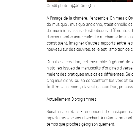
Crédit photo : @Jérôme_Gaill
A l'image de la chimère, l'ensemble Chimera d'O
de musique : musique ancienne, traditionnelle et 
de musiciens issus d'esthétiques différentes. 
d'expérimenter avec curiosité et charme les musi
constituent. Imaginer d’autres rapports entre le
nouveau sur des œuvres, telle est l'ambition de 
Depuis sa création, cet ensemble à géométrie v
histoires issues de manuscrits d’origines diver
mêlent des pratiques musicales différentes. Sel
cinq musiciens, où se concentrent les voix et les
frottées anciennes, clavecin, accordéon, percuss
Actuellement 3 programmes
Sunata napuletana : un concert de musiques napo
répertoires anciens cherchant à créer la rencont
temps que proches géographiquement.