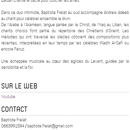
Qalban chante le sacré pour toucher les âmes.
Dans ce duo intimiste, Baptiste Frelat au oud accompagne Andrew Adeeb
au chant pour célébrer ensemble le divin.
De l'Arabe à l'Araméen, langue parlée par le Christ, de l'Iraq au Liban, les
chants choisis font partie du répertoire des Chrétiens d'Orient. Les
mélodies qui ont traversé les siècles côtoient des compositions plus
récentes, interprétées en leur temps par les célèbres Wadih Al-Safi ou
encore Fairuz.
Une échappée musicale au cœur des églises du Levant, guidée par la
sensibilité et la foi.
SUR LE WEB
Youtube
CONTACT
Baptiste Frelat
0663991594 / baptiste.frelat@gmail.com