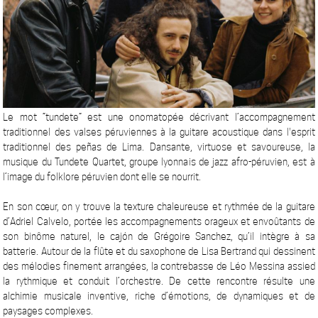
Le mot “tundete” est une onomatopée décrivant l’accompagnement
traditionnel des valses péruviennes à la guitare acoustique dans l'esprit
traditionnel des peñas de Lima. Dansante, virtuose et savoureuse, la
musique du Tundete Quartet, groupe lyonnais de jazz afro-péruvien, est à
l’image du folklore péruvien dont elle se nourrit.
En son cœur, on y trouve la texture chaleureuse et rythmée de la guitare
d’Adriel Calvelo, portée les accompagnements orageux et envoûtants de
son binôme naturel, le cajón de Grégoire Sanchez, qu’il intègre à sa
batterie. Autour de la flûte et du saxophone de Lisa Bertrand qui dessinent
des mélodies finement arrangées, la contrebasse de Léo Messina assied
la rythmique et conduit l’orchestre. De cette rencontre résulte une
alchimie musicale inventive, riche d’émotions, de dynamiques et de
paysages complexes.