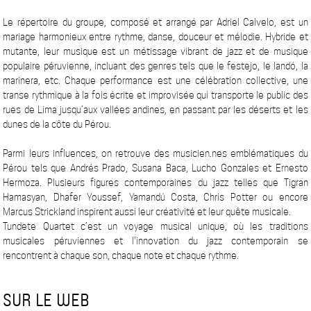
Le répertoire du groupe, composé et arrangé par Adriel Calvelo, est un
mariage harmonieux entre rythme, danse, douceur et mélodie. Hybride et
mutante, leur musique est un métissage vibrant de jazz et de musique
populaire péruvienne, incluant des genres tels que le festejo, le landó, la
marinera, etc. Chaque performance est une célébration collective, une
transe rythmique à la fois écrite et improvisée qui transporte le public des
rues de Lima jusqu’aux vallées andines, en passant par les déserts et les
dunes de la côte du Pérou.
Parmi leurs influences, on retrouve des musicien.nes emblématiques du
Pérou tels que Andrés Prado, Susana Baca, Lucho Gonzales et Ernesto
Hermoza. Plusieurs figures contemporaines du jazz telles que Tigran
Hamasyan, Dhafer Youssef, Yamandú Costa, Chris Potter ou encore
Marcus Strickland inspirent aussi leur créativité et leur quête musicale.
Tundete Quartet c’est un voyage musical unique, où les traditions
musicales péruviennes et l'innovation du jazz contemporain se
rencontrent à chaque son, chaque note et chaque rythme.
SUR LE WEB