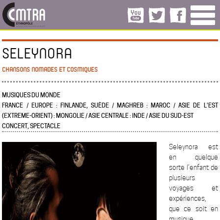
SELEYNORA
CHANSONS NOMADES ET COSMIQUES
MUSIQUES DU MONDE
FRANCE / EUROPE : FINLANDE, SUÈDE / MAGHREB : MAROC / ASIE DE L’EST
(EXTREME-ORIENT) : MONGOLIE / ASIE CENTRALE : INDE / ASIE DU SUD-EST
CONCERT, SPECTACLE
Seleynora est
en quelque
sorte l’enfant de
plusieurs
voyages et
expériences,
que ce soit en
musique