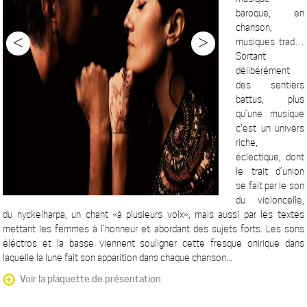
baroque, en
chanson,
<
>
musiques trad…
Sortant
délibérément
des sentiers
battus, plus
qu’une musique
c'est un univers
riche,
éclectique, dont
le trait d’union
se fait par le son
du violoncelle,
du nyckelharpa, un chant «à plusieurs voix», mais aussi par les textes
mettant les femmes à l’honneur et abordant des sujets forts. Les sons
éléctros et la basse viennent souligner cette fresque onirique dans
laquelle la lune fait son apparition dans chaque chanson...
Voir la plaquette de présentation