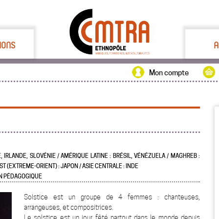
IONS
A
Mon compte
, IRLANDE, SLOVÉNIE / AMÉRIQUE LATINE : BRÉSIL, VÉNÉZUELA / MAGHREB :
ST (EXTREME-ORIENT) : JAPON / ASIE CENTRALE : INDE
ON PÉDAGOGIQUE
Solstice est un groupe de 4 femmes : chanteuses,
arrangeuses, et compositrices.
Le solstice est un jour fêté partout dans le monde depuis