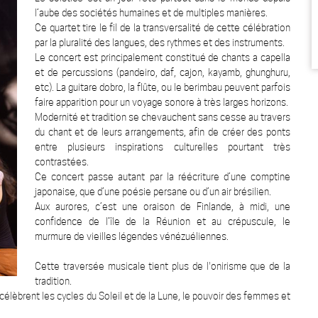
l’aube des sociétés humaines et de multiples manières.
Ce quartet tire le fil de la transversalité de cette célébration
par la pluralité des langues, des rythmes et des instruments.
Le concert est principalement constitué de chants a capella
et de percussions (pandeiro, daf, cajon, kayamb, ghunghuru,
etc). La guitare dobro, la flûte, ou le berimbau peuvent parfois
faire apparition pour un voyage sonore à très larges horizons.
Modernité et tradition se chevauchent sans cesse au travers
du chant et de leurs arrangements, afin de créer des ponts
entre plusieurs inspirations culturelles pourtant très
contrastées.
Ce concert passe autant par la réécriture d’une comptine
japonaise, que d’une poésie persane ou d’un air brésilien.
Aux aurores, c’est une oraison de Finlande, à midi, une
confidence de l’île de la Réunion et au crépuscule, le
murmure de vieilles légendes vénézuéliennes.
Cette traversée musicale tient plus de l'onirisme que de la
tradition.
élèbrent les cycles du Soleil et de la Lune, le pouvoir des femmes et