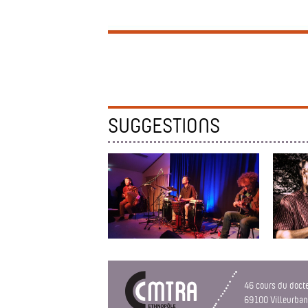
SUGGESTIONS
MAKA
BALANC
Bal folk aux milles couleurs
46 cours du doct
69100 Villeurba