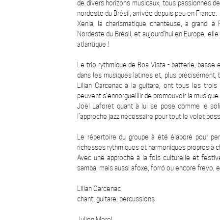
de divers horizons musicaux, tous passionnés de
nordeste du Brésil, arrivée depuis peu en France.
Xenia, la charismatique chanteuse, a grandi à 
Nordeste du Brésil, et aujourd’hui en Europe, el
atlantique !
Le trio rythmique de Boa Vista - batterie, basse
dans les musiques latines et, plus précisément, b
Lilian Carcenac à la guitare, ont tous les tro
peuvent s’ennorgueillir de promouvoir la musique 
Joël Laforet quant à lui se pose comme le sol
l’approche jazz nécessaire pour tout le volet bos
Le répertoire du groupe à été élaboré pour per
richesses rythmiques et harmoniques propres à ch
Avec une approche à la fois culturelle et festi
samba, mais aussi afoxe, forró ou encore frevo,
Lilian Carcenac
chant, guitare, percussions
Julien Morel