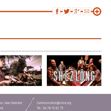
EZ VOS AMES !
SHEZLÖNG
eur Jean Damidot
communication@cmtra.org
nne
Tél : 04 78 70 81 75