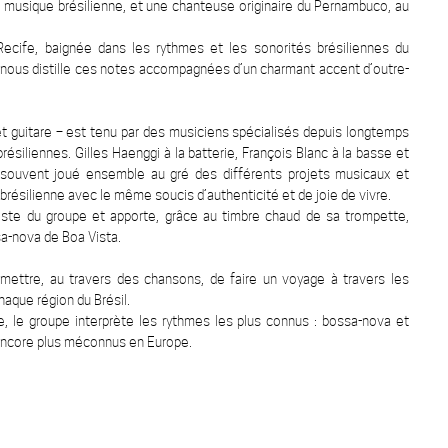
 musique brésilienne, et une chanteuse originaire du Pernambuco, au
Recife, baignée dans les rythmes et les sonorités brésiliennes du
le nous distille ces notes accompagnées d’un charmant accent d’outre-
 et guitare – est tenu par des musiciens spécialisés depuis longtemps
résiliennes. Gilles Haenggi à la batterie, François Blanc à la basse et
is souvent joué ensemble au gré des différents projets musicaux et
brésilienne avec le même soucis d’authenticité et de joie de vivre.
iste du groupe et apporte, grâce au timbre chaud de sa trompette,
sa-nova de Boa Vista.
mettre, au travers des chansons, de faire un voyage à travers les
aque région du Brésil.
ve, le groupe interprète les rythmes les plus connus : bossa-nova et
 encore plus méconnus en Europe.