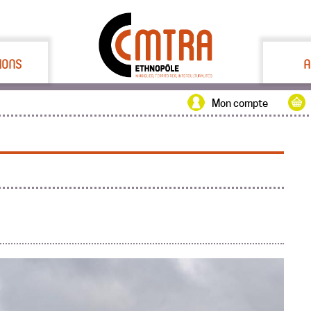
IONS
A
Mon compte