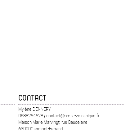
CONTACT
Mylène DENNERY
0688264678 / contact@bresil-volcanique.fr
Maison Marie Marvingt, rue Baudelaire
63000Clermont-Ferrand