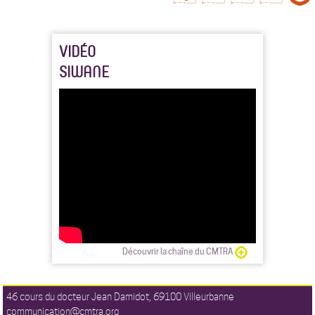
VIDÉO
SIWANE
Découvrir la chaîne du CMTRA
46 cours du docteur Jean Damidot, 69100 Villeurbanne
communication@cmtra.org