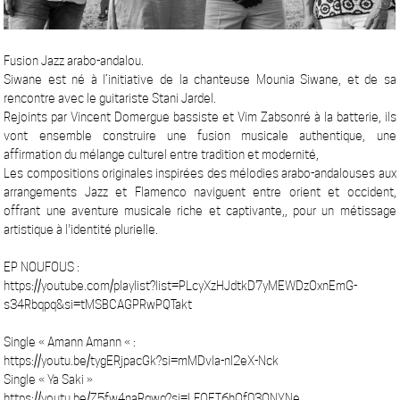
Fusion Jazz arabo-andalou.
Siwane est né à l’initiative de la chanteuse Mounia Siwane, et de sa
rencontre avec le guitariste Stani Jardel.
Rejoints par Vincent Domergue bassiste et Vim Zabsonré à la batterie, ils
vont ensemble construire une fusion musicale authentique, une
affirmation du mélange culturel entre tradition et modernité,
Les compositions originales inspirées des mélodies arabo-andalouses aux
arrangements Jazz et Flamenco naviguent entre orient et occident,
offrant une aventure musicale riche et captivante,, pour un métissage
artistique à l'identité plurielle.
EP NOUFOUS :
https://youtube.com/playlist?list=PLcyXzHJdtkD7yMEWDzOxnEmG-
s34Rbqpq&si=tMSBCAGPRwPQTakt
Single « Amann Amann « :
https://youtu.be/tygERjpacGk?si=mMDvIa-nI2eX-Nck
Single « Ya Saki »
https://youtu.be/Z5fw4naRqwg?si=LFOET6hQf03ONYNe