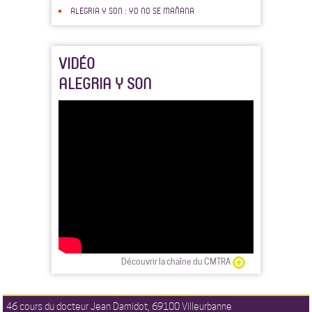
ALEGRIA Y SON : YO NO SE MAÑANA
VIDÉO
ALEGRIA Y SON
Découvrir la chaîne du CMTRA
46 cours du docteur Jean Damidot, 69100 Villeurbanne