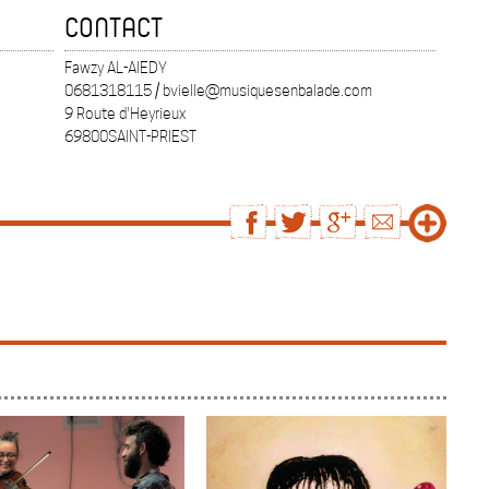
CONTACT
Fawzy AL-AIEDY
0681318115 / bvielle@musiquesenbalade.com
9 Route d'Heyrieux
69800SAINT-PRIEST