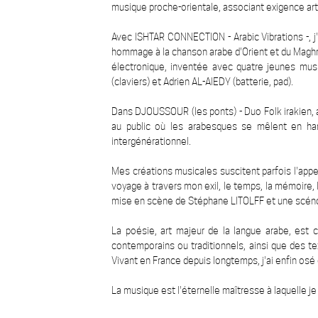
musique proche-orientale, associant exigence art
Avec ISHTAR CONNECTION - Arabic Vibrations -, j'
hommage à la chanson arabe d'Orient et du Maghreb
électronique, inventée avec quatre jeunes mu
(claviers) et Adrien AL-AIEDY (batterie, pad).
Dans DJOUSSOUR (les ponts) - Duo Folk irakien, a
au public où les arabesques se mêlent en har
intergénérationnel.
Mes créations musicales suscitent parfois l'appe
voyage à travers mon exil, le temps, la mémoire,
mise en scène de Stéphane LITOLFF et une scéno
La poésie, art majeur de la langue arabe, est
contemporains ou traditionnels, ainsi que des te
Vivant en France depuis longtemps, j'ai enfin osé
La musique est l'éternelle maîtresse à laquelle je