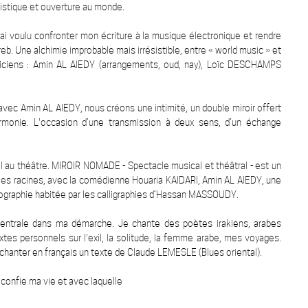
istique et ouverture au monde.
ai voulu confronter mon écriture à la musique électronique et rendre
. Une alchimie improbable mais irrésistible, entre « world music » et
siciens : Amin AL AIEDY (arrangements, oud, nay), Loïc DESCHAMPS
vec Amin AL AIEDY, nous créons une intimité, un double miroir offert
monie. L'occasion d’une transmission à deux sens, d’un échange
l au théâtre. MIROIR NOMADE - Spectacle musical et théâtral - est un
 les racines, avec la comédienne Houaria KAIDARI, Amin AL AIEDY, une
graphie habitée par les calligraphies d’Hassan MASSOUDY.
 centrale dans ma démarche. Je chante des poètes irakiens, arabes
xtes personnels sur l'exil, la solitude, la femme arabe, mes voyages.
 chanter en français un texte de Claude LEMESLE (Blues oriental).
 confie ma vie et avec laquelle