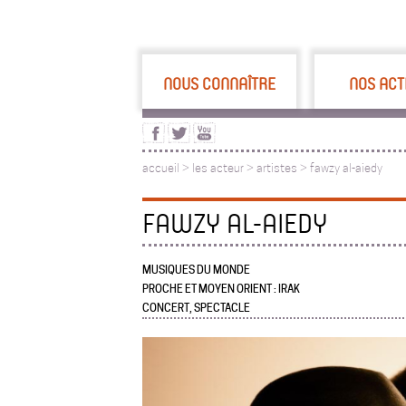
NOUS CONNAÎTRE
NOS ACT
accueil
>
les acteur
>
artistes >
fawzy al-aiedy
FAWZY AL-AIEDY
MUSIQUES DU MONDE
PROCHE ET MOYEN ORIENT : IRAK
CONCERT, SPECTACLE