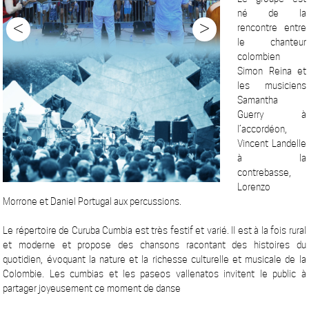
né de la
<
>
rencontre entre
le chanteur
colombien
Simon Reina et
les musiciens
Samantha
Guerry à
l’accordéon,
Vincent Landelle
à la
contrebasse,
Lorenzo
Morrone et Daniel Portugal aux percussions.
Le répertoire de Curuba Cumbia est très festif et varié. Il est à la fois rural
et moderne et propose des chansons racontant des histoires du
quotidien, évoquant la nature et la richesse culturelle et musicale de la
Colombie. Les cumbias et les paseos vallenatos invitent le public à
partager joyeusement ce moment de danse