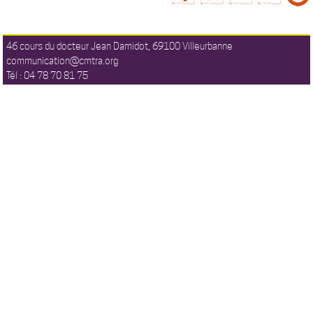
46 cours du docteur Jean Damidot, 69100 Villeurbanne
communication@cmtra.org
Tél : 04 78 70 81 75