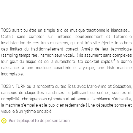
TOSS aurait pu être un simple trio de musique traditionnelle Irlandaise…
C’était sans compter sur l’intense bouillonnement et l’éternelle
insatisfaction de ces trois musiciens, qui ont très vite éjecté Toss hors
des limites du traditionnellement correct. Armés de leur technologie
(sampling temps réel, harmoniseur vocal…) ils assument sans complexes
leur goût du risque et de la surenchère. Ce cocktail explosif a donné
naissance à une musique caractérielle, atypique, une Irish machine
indomptable.
TOSS’N TURN ou la rencontre du trio Toss avec Marie-Aline et Sébastien,
danseurs de claquettes irlandaises. Ils jaillissent sur scène ; sourires et
complicité, chorégraphies rythmées et aériennes. L’ambiance s’échauffe,
la machine s’emballe et le public en redemande ! Une débauche sonore et
visuelle à un rythme endiablé.
Voir la plaquette de présentation