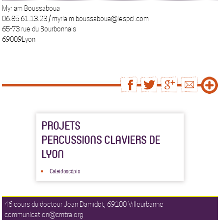
Myriam Boussaboua
06.85.61.13.23 / myrialm.boussaboua@lespcl.com
65-73 rue du Bourbonnais
69009Lyon
PROJETS
PERCUSSIONS CLAVIERS DE
LYON
Caleidoscópio
46 cours du docteur Jean Damidot, 69100 Villeurbanne
communication@cmtra.org