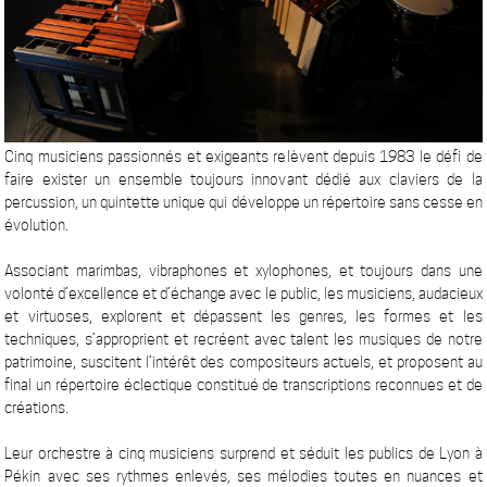
Cinq musiciens passionnés et exigeants relèvent depuis 1983 le défi de
faire exister un ensemble toujours innovant dédié aux claviers de la
percussion, un quintette unique qui développe un répertoire sans cesse en
évolution.
Associant marimbas, vibraphones et xylophones, et toujours dans une
volonté d’excellence et d’échange avec le public, les musiciens, audacieux
et virtuoses, explorent et dépassent les genres, les formes et les
techniques, s’approprient et recréent avec talent les musiques de notre
patrimoine, suscitent l’intérêt des compositeurs actuels, et proposent au
final un répertoire éclectique constitué de transcriptions reconnues et de
créations.
Leur orchestre à cinq musiciens surprend et séduit les publics de Lyon à
Pékin avec ses rythmes enlevés, ses mélodies toutes en nuances et