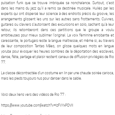
pulsation funk que se trouve imbriquée sa nonchalance. Surtout, c’est
dans les mains du jazz qu’il a remis sa destinée musicale. Huilés par les
experts qui ont dispersé leur science à des endroits précis du groove, les
arrangements glissent les uns sur les autres sans frottements. Cuivres,
guitares ou claviers s’autorisent des excursions en solo, sachant qu’à leur
retour, ils retomberont dans ces partitions que le groupe a voulu
ambitieuses pour mieux sublimer l’original. La voix féminine enrobante et
caressante, le portugais reste la langue maîtresse, et même si, au travers
de leur composition Tantas Mães, on glisse quelques mots en langue
yoruba pour évoquer les heures sombres de la déportation des esclaves,
danse, fête, partage et plaisir restent canaux de diffusion privilégiés de Rio
77.
La classe décontractée d’un costume en lin par une chaude soirée carioca,
mais les pieds toujours nus pour danser dans le sable.
Voici deux liens vers des vidéos de Rio 77 :
https://www.youtube.com/watch?v=IzFVYxPDVlI