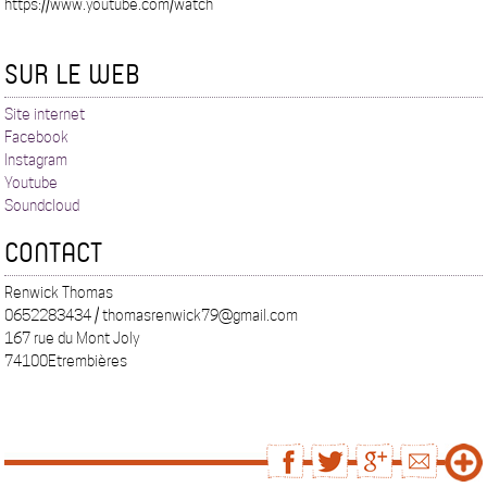
https://www.youtube.com/watch
SUR LE WEB
Site internet
Facebook
Instagram
Youtube
Soundcloud
CONTACT
Renwick Thomas
0652283434 / thomasrenwick79@gmail.com
167 rue du Mont Joly
74100Etrembières