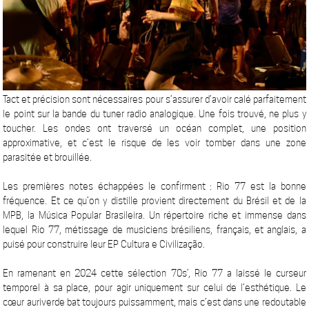
Tact et précision sont nécessaires pour s’assurer d’avoir calé parfaitement
le point sur la bande du tuner radio analogique. Une fois trouvé, ne plus y
toucher. Les ondes ont traversé un océan complet, une position
approximative, et c’est le risque de les voir tomber dans une zone
parasitée et brouillée.
Les premières notes échappées le confirment : Rio 77 est la bonne
fréquence. Et ce qu’on y distille provient directement du Brésil et de la
MPB, la Música Popular Brasileira. Un répertoire riche et immense dans
lequel Rio 77, métissage de musiciens brésiliens, français, et anglais, a
puisé pour construire leur EP Cultura e Civilização.
En ramenant en 2024 cette sélection 70s’, Rio 77 a laissé le curseur
temporel à sa place, pour agir uniquement sur celui de l’esthétique. Le
cœur auriverde bat toujours puissamment, mais c’est dans une redoutable