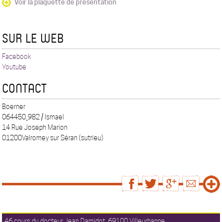
Voir la plaquette de présentation
SUR LE WEB
Facebook
Youtube
CONTACT
Boerner
064450_982 / Ismael
14 Rue Joseph Marion
01200Valromey sur Séran (sutrieu)
46 cours du docteur Jean Damidot, 69100 Villeurbanne