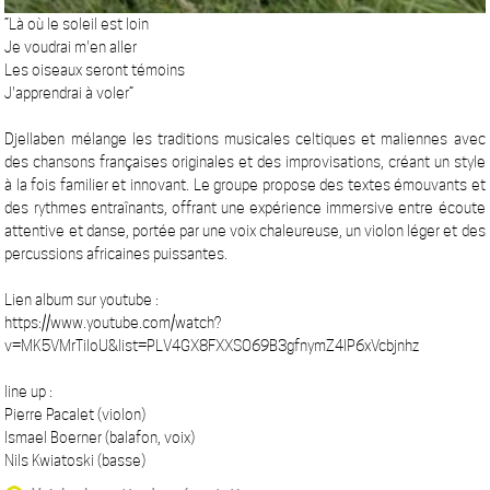
“Là où le soleil est loin
Je voudrai m'en aller
Les oiseaux seront témoins
J'apprendrai à voler”
Djellaben mélange les traditions musicales celtiques et maliennes avec
des chansons françaises originales et des improvisations, créant un style
à la fois familier et innovant. Le groupe propose des textes émouvants et
des rythmes entraînants, offrant une expérience immersive entre écoute
attentive et danse, portée par une voix chaleureuse, un violon léger et des
percussions africaines puissantes.
Lien album sur youtube :
https://www.youtube.com/watch?
v=MK5VMrTiloU&list=PLV4GX8FXXSO69B3gfnymZ4lP6xVcbjnhz
line up :
Pierre Pacalet (violon)
Ismael Boerner (balafon, voix)
Nils Kwiatoski (basse)