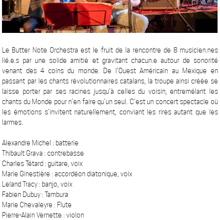
Le Butter Note Orchestra est le fruit de la rencontre de 8 musicien.nes
lié.e.s par une solide amitié et gravitant chacun.e autour de sonorité
venant des 4 coins du monde. De l’Ouest Américain au Mexique en
passant par les chants révolutionnaires catalans, la troupe ainsi créée se
laisse porter par ses racines jusqu’à celles du voisin, entremélant les
chants du Monde pour n’en faire qu’un seul. C’est un concert spectacle où
les émotions s’invitent naturellement, conviant les rires autant que les
larmes.
Alexandre Michel : batterie
Thibault Grava : contrebasse
Charles Tétard : guitare, voix
Marie Ginestière : accordéon diatonique, voix
Leland Tracy : banjo, voix
Fabien Dubuy : Tambura
Marie Chevaleyre : Flute
Pierre-Alain Vernette : violon