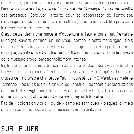
nécessaire, qui libère la mondialisation de ses carcans économiques pour
l’ancrer dans la réalité, celle de l’humain et de l’échange.L’autre nécessité
est artistique. Éprouver l’altérité pour se débarrasser de l’entre-soi,
s’échapper de son milieu social et culturel, créer une instabilité propice à
la recherche et à la création.
C’est cette démarche sincère d’ouverture à l’autre qui a fait (re)naître
Midnight Ravers comme un nouveau combo éléctro-mandingue, trois
maliens et trois français investits dans un projet complet et protéiforme :
musique, dessin et vidéo . Une sensibilité qui transpire par tous les pores
de la musique créée, émotionnellement intense.
Ici, les envolées du monstre sacré de la kora Madou «Sidiki» Diabaté et la
finesse des ambiances électroniques servent les mélopées belles et
tristes de l’incroyable chanteuse Fatim Kouyaté. Là, MC Waraba et Méléké
Tchatcho - les MC’s les plus en vue de Bamako – donnent aux productions
de Dom Peter (High Tone) des allures de transe festive, si loin des canons
actuels du rap US et de ses déclinaisons trap au kilomètre.
Pas de « coloration world » ou de « samples ethniques » plaqués ici, mais
un vrai groupe métisse avec la musique comme dialogue.
SUR LE WEB