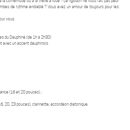
 la cornemuse ou à la vielle à roue ? Le rigodon ne vous fait pas peur
jambes de rythme endiablé ? Vous avez un amour de toujours pour les
pour vous.
nses du Dauphiné (de 1h à 2h30)
tout avec un accent dauphinois
rance (16 et 20 pouces) ;
6, 20, 23 pouces), clarinette, accordéon diatonique.