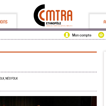
IONS
A
Mon compte
OLK, NÉO FOLK