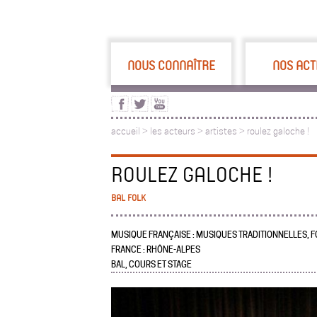
NOUS CONNAÎTRE
NOS ACT
accueil
>
les acteurs
>
artistes >
roulez galoche !
ROULEZ GALOCHE !
BAL FOLK
MUSIQUE FRANÇAISE : MUSIQUES TRADITIONNELLES, F
FRANCE : RHÔNE-ALPES
BAL, COURS ET STAGE