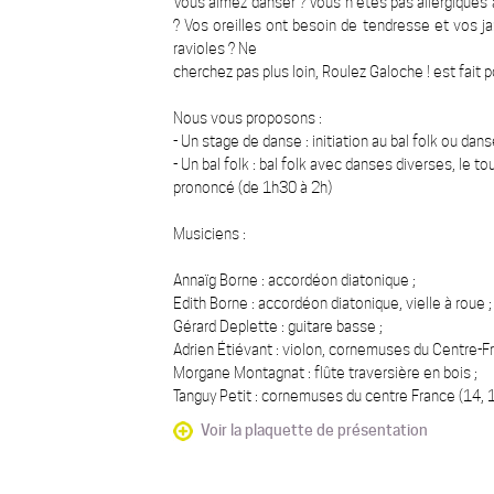
Vous aimez danser ? Vous n’êtes pas allergiques à
? Vos oreilles ont besoin de tendresse et vos 
ravioles ? Ne
cherchez pas plus loin, Roulez Galoche ! est fait 
Nous vous proposons :
- Un stage de danse : initiation au bal folk ou da
- Un bal folk : bal folk avec danses diverses, le 
prononcé (de 1h30 à 2h)
Musiciens :
Annaïg Borne : accordéon diatonique ;
Edith Borne : accordéon diatonique, vielle à roue ;
Gérard Deplette : guitare basse ;
Adrien Étiévant : violon, cornemuses du Centre-F
Morgane Montagnat : flûte traversière en bois ;
Tanguy Petit : cornemuses du centre France (14, 1
Voir la plaquette de présentation