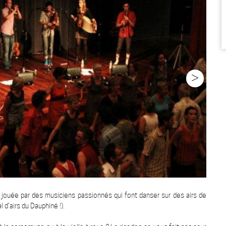
>
 jouée par des musiciens passionnés qui font danser sur des airs de
 d’airs du Dauphiné !).