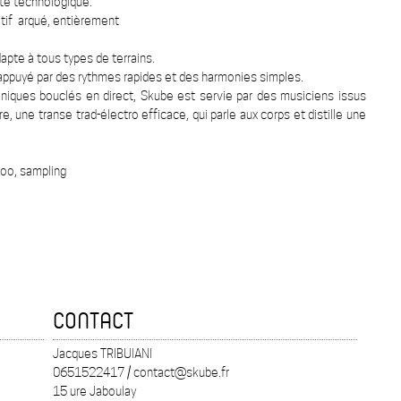
ité technologique.
itif arqué, entièrement
dapte à tous types de terrains.
l, appuyé par des rythmes rapides et des harmonies simples.
niques bouclés en direct, Skube est servie par des musiciens issus
une transe trad-électro efficace, qui parle aux corps et distille une
doo, sampling
CONTACT
Jacques TRIBUIANI
0651522417 / contact@skube.fr
15 ure Jaboulay