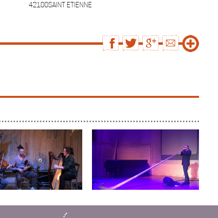
42100SAINT ETIENNE
N
ALEXANDRE JOUS
musique irlandaise
Cor des alpes