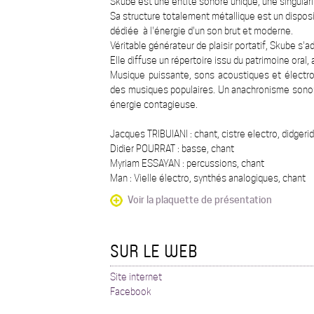
Skube est une entité sonore unique, une singular
Sa structure totalement métallique est un dispos
dédiée à l'énergie d'un son brut et moderne.
Véritable générateur de plaisir portatif, Skube s'a
Elle diffuse un répertoire issu du patrimoine ora
Musique puissante, sons acoustiques et électro
des musiques populaires. Un anachronisme sonore, 
énergie contagieuse.
Jacques TRIBUIANI : chant, cistre electro, didgeri
Didier POURRAT : basse, chant
Myriam ESSAYAN : percussions, chant
Man : Vielle électro, synthés analogiques, chant
Voir la plaquette de présentation
SUR LE WEB
Site internet
Facebook