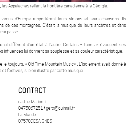
les Appalaches relient la frontière canadienne à la Géorgie.
enus d’Europe emportèrent leurs violons et leurs chansons. Ils
ins de ces montagnes. C’était la musique de leurs ancêtres et dans
 leur passé.
onal différent d’un état à l’autre. Certains « tunes » évoquent ses
es influences lui donnent sa souplesse et sa couleur caractéristique.
pelle toujours, « Old Time Mountain Music« . L’isolement avait donné à
t festives, si bien illustré par cette musique.
CONTACT
nadine Marinelli
0475067251 / gero@ouimail.fr
La Monde
07570DESAIGNES