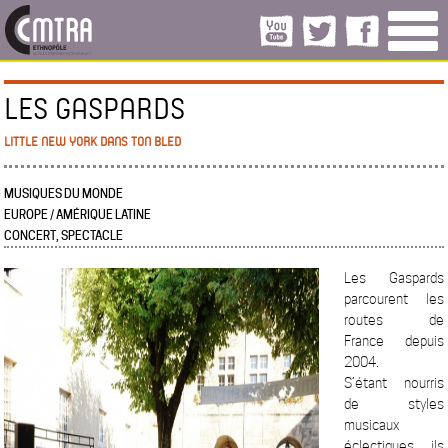
LES GASPARDS
LITTLE NEW YORK DANS TON BLED
MUSIQUES DU MONDE
EUROPE / AMÉRIQUE LATINE
CONCERT, SPECTACLE
Les Gaspards
parcourent les
routes de
France depuis
2004.
S’étant nourris
de styles
musicaux
éclectiques ils