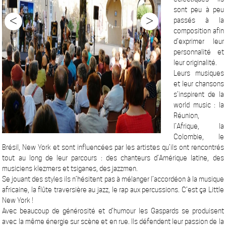
sont peu à peu
<
>
passés à la
composition afin
d’exprimer leur
personnalité et
leur originalité.
Leurs musiques
et leur chansons
s’inspirent de la
world music : la
Réunion,
l’Afrique, la
Colombie, le
Brésil, New York et sont influencées par les artistes qu’ils ont rencontrés
tout au long de leur parcours : des chanteurs d’Amérique latine, des
musiciens klezmers et tsiganes, des jazzmen.
Se jouant des styles ils n’hésitent pas à mélanger l’accordéon à la musique
africaine, la flûte traversière au jazz, le rap aux percussions. C’est ça Little
New York !
Avec beaucoup de générosité et d’humour les Gaspards se produisent
avec la même énergie sur scène et en rue. Ils défendent leur passion de la