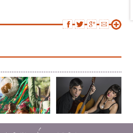
YA
BERRETIN
Tango et folklore argentin