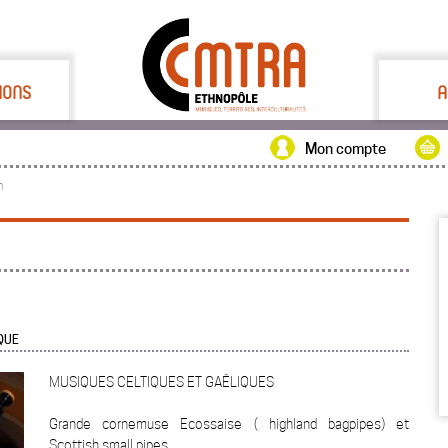
IONS
A
Mon compte
n
IQUE
MUSIQUES CELTIQUES ET GAÊLIQUES
Grande cornemuse Ecossaise ( highland bagpipes) et
Scottish small pipes