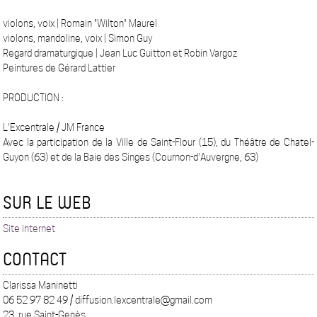
violons, voix | Romain "Wilton" Maurel
violons, mandoline, voix | Simon Guy
Regard dramaturgique | Jean Luc Guitton et Robin Vargoz
Peintures de Gérard Lattier
PRODUCTION :
L'Excentrale / JM France
Avec la participation de la Ville de Saint-Flour (15), du Théâtre de Chatel-
Guyon (63) et de la Baie des Singes (Cournon-d'Auvergne, 63)
SUR LE WEB
Site internet
CONTACT
Clarissa Maninetti
06 52 97 82 49 / diffusion.lexcentrale@gmail.com
23, rue Saint-Genès