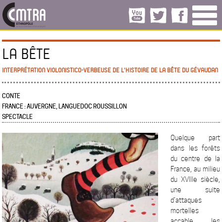
LA BÊTE
INTERPRÉTATION VIOLONISTICO-VERBEUSE DE L'HISTOIRE DE LA BÊTE DU GÉVAUDAN
CONTE
FRANCE : AUVERGNE, LANGUEDOC ROUSSILLON
SPECTACLE
Quelque part
dans les forêts
du centre de la
France, au milieu
du XVIIIe siècle,
une suite
d’attaques
mortelles
accable les