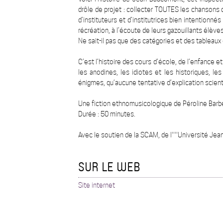
drôle de projet : collecter TOUTES les chansons 
d’instituteurs et d’institutrices bien intentionn
récréation, à l’écoute de leurs gazouillants élève
Ne sait-il pas que des catégories et des tableau
C’est l’histoire des cours d’école, de l’enfance et
les anodines, les idiotes et les historiques, l
énigmes, qu’aucune tentative d’explication scien
Une fiction ethnomusicologique de Péroline Barb
Durée : 50 minutes.
Avec le soutien de la SCAM, de l''''Université Je
SUR LE WEB
Site internet