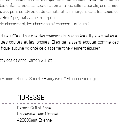
des enfants. Sous sa coordination et à l’échelle nationale, une armée
és s’équipent de stylos et de carnets et s’immergent dans les cours de
s. Héroïque, mais vaine entreprise !
x de classement, les chansons s’échappent toujours ?
 du jeu. C’est l’histoire des chansons buissonnières. Il y a les belles et
es très courtes et les longues. Elles se laissent écouter comme des
tifique, aucune volonté de classement ne viennent épuiser.
et-Adda et Anne Damon-Guillot
an Monnet et de la Société Française d''''Ethnomusicologie
ADRESSE
Damon-Guillot Anne
Université Jean Monnet
42000Saint-Etienne