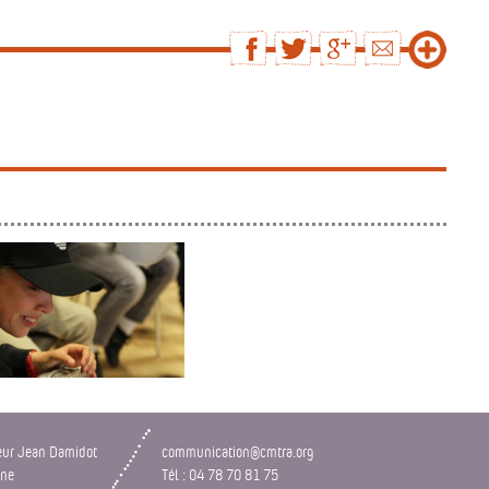
B
FESTIVAL TERR'A TEMPOS
s à Beaubrun
Concerts d'été au coeur de l'
eur Jean Damidot
communication@cmtra.org
Ardèche
nne
Tél : 04 78 70 81 75