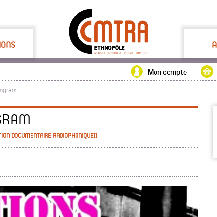
IONS
A
Mon compte
amgram
GRAM
CTION DOCUMENTAIRE RADIOPHONIQUE))