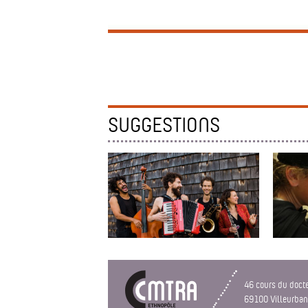
SUGGESTIONS
CONCERT-CONTÉ "ACOU...
MUZBO
concert-conté pour adultes & à
Musique
46 cours du doct
partir de 7 ans (conte musical)
69100 Villeurba