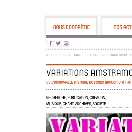
NOUS CONNAÎTRE
NOS ACT
accueil
>
les acteurs
>
projets >
variations amstr
VARIATIONS AMSTRAM
OU L'INCROYABLE HISTOIRE DU FONDS BAUCOMONT (FI
RECHERCHE, PUBLICATION, CRÉATION,
MUSIQUE, CHANT, ARCHIVES, SOCIÉTÉ