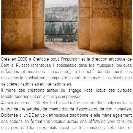
Créé en 2008 à Grenoble sous l’impulsion et la direction artistique de
Bertille Puissat (chanteuse l spécialisée dans les musiques ibériques
séfarades et musiques improvisées), le collectif Duende réunit des
musiciens improvisateurs, compositeurs, créateurs mais aussi plasticiens
de scènes nationales et internationales.
Il mène des créations autour du langage vocal issue des cultures
Méditerranéenes et de la musique improvisée.
Au sein de ce collectif, Bertille Puissat mène des créations polyphoniques
autour des repértoires de chants dits de diasporas ou de communautés.
Diplômée d 'un DE en voix et musique traditionnelle elle mène également
des actions de formations vocales autour des effets de voix dans les
musiques traditionnelles mais aussi sur les romances séfarades et