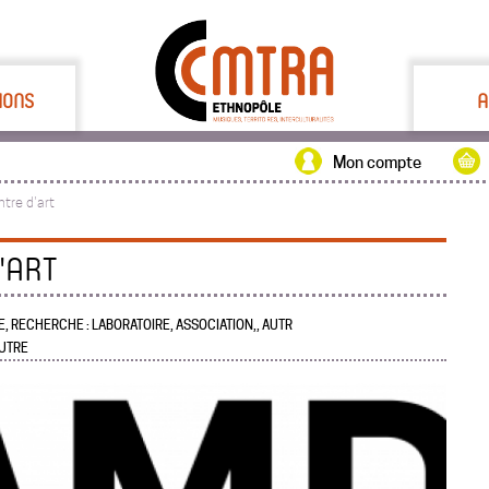
IONS
A
Mon compte
tre d'art
'ART
, RECHERCHE : LABORATOIRE, ASSOCIATION,, AUTR
AUTRE