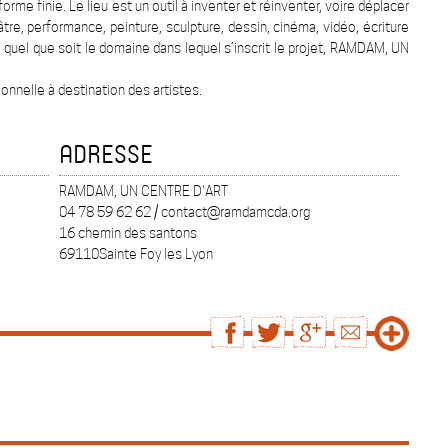
rme finie. Le lieu est un outil à inventer et réinventer, voire déplacer
éâtre, performance, peinture, sculpture, dessin, cinéma, vidéo, écriture
 quel que soit le domaine dans lequel s’inscrit le projet, RAMDAM, UN
onnelle à destination des artistes.
ADRESSE
RAMDAM, UN CENTRE D'ART
04 78 59 62 62 / contact@ramdamcda.org
16 chemin des santons
69110Sainte Foy les Lyon