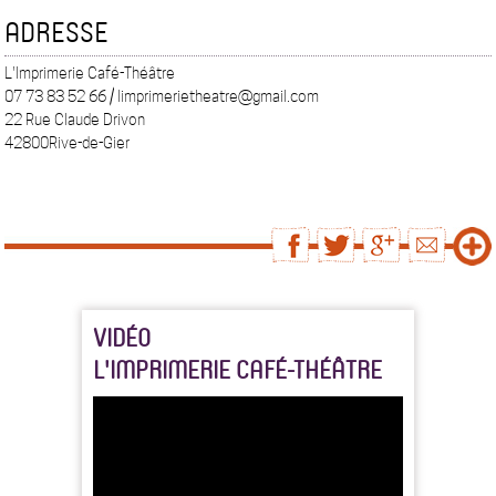
ADRESSE
L'Imprimerie Café-Théâtre
07 73 83 52 66 / limprimerietheatre@gmail.com
22 Rue Claude Drivon
42800Rive-de-Gier
VIDÉO
L'IMPRIMERIE CAFÉ-THÉÂTRE