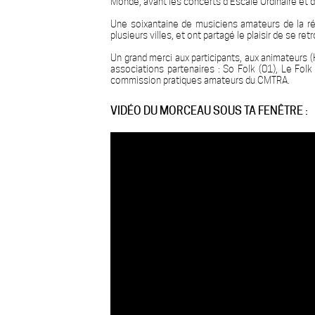
Monde, avant les concerts d'Escale Ordinaire et de
Une soixantaine de musiciens amateurs de la ré
plusieurs villes, et ont partagé le plaisir de se re
Un grand merci aux participants, aux animateurs 
associations partenaires : So Folk (01), Le Folk 
commission pratiques amateurs du CMTRA.
VIDÉO DU MORCEAU SOUS TA FENÊTRE :