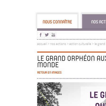
NOUS CONNAÎTRE
NOS ACT
accueil
>
nos actions
>
action culturelle
>
le grand
LE GRAND ORPHÉON AUX
MONDE
RETOUR EN IMAGES