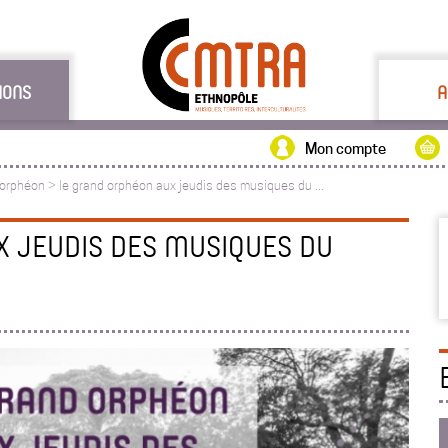
IONS
A
Mon compte
 orphéon
>
le grand orphéon aux jeudis des musiques du ...
 JEUDIS DES MUSIQUES DU