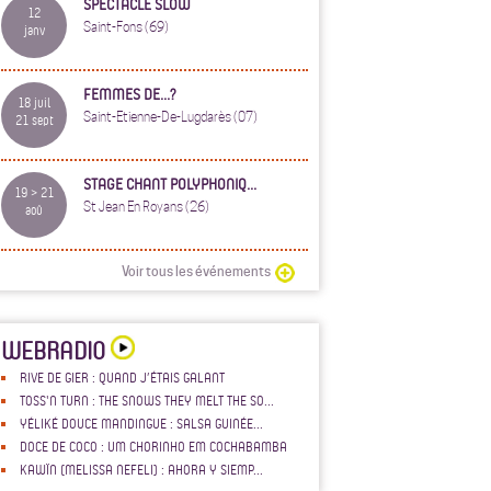
SPECTACLE SLOW
12
Saint-Fons (69)
janv
FEMMES DE...?
18 juil
Saint-Etienne-De-Lugdarès (07)
21 sept
STAGE CHANT POLYPHONIQ...
19 > 21
St Jean En Royans (26)
aoû
Voir tous les événements
WEBRADIO
RIVE DE GIER : QUAND J’ÉTAIS GALANT
TOSS'N TURN : THE SNOWS THEY MELT THE SO...
YÉLIKÉ DOUCE MANDINGUE : SALSA GUINÉE...
DOCE DE COCO : UM CHORINHO EM COCHABAMBA
KAWÏN (MELISSA NEFELI) : AHORA Y SIEMP...