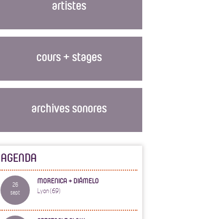
artistes
cours + stages
archives sonores
AGENDA
MORENICA + DIÁMELO
26
Lyon (69)
sept