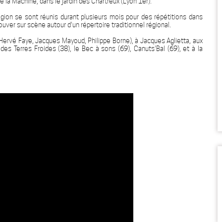
 la Machine, dans le jardin des Chartreux (Lyon 1er).
gion se sont réunis durant plusieurs mois pour des répétitions dans
trouver sur scène autour d'un répertoire traditionnel régional.
(Hervé Faye, Jacques Mayoud, Philippe Borne), à Jacques Aglietta, aux
des Terres Froides (38), le Bec à sons (69), Canuts'Bal (69), et à la