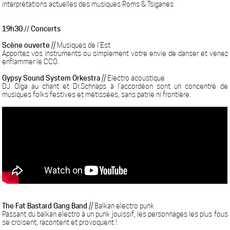
interprétations actuelles des musiques Roms & Tsiganes.
19h30 // Concerts
Scène ouverte
// Musiques de l’Est
Apportez vos instruments ou simplement votre envie de danser et venez
enflammer le CCO.
Gypsy Sound System Orkestra
// Electro acoustique
DJ Olga au chant et Dr.Schnaps à l’accordéon sont un concentré de
musiques folks festives et métissées, sans patrie ni frontière.
The Fat Bastard Gang Band
// Balkan electro punk
Passant du balkan electro à un punk jouissif, les personnages les plus fous
se croisent, racontent et provoquent !