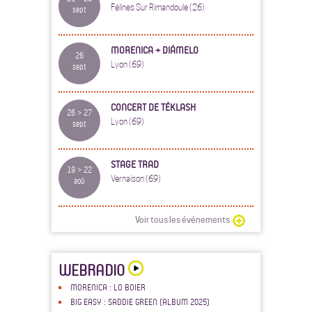
Félines Sur Rimandoule (26)
sept
MORENICA + DIÁMELO
26
Lyon (69)
sept
CONCERT DE TÉKLASH
26 > 27
Lyon (69)
sept
STAGE TRAD
19 > 22
Vernaison (69)
aoû
Voir tous les événements
WEBRADIO
MORENICA : LO BOIER
BIG EASY : SADDIE GREEN (ALBUM 2025)