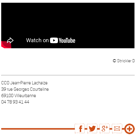
© Strickler D
CCO Jean-Pierre Lachaize
39 rue Georges Courteline
69100 Villeurbanne
04 78 93 41 44