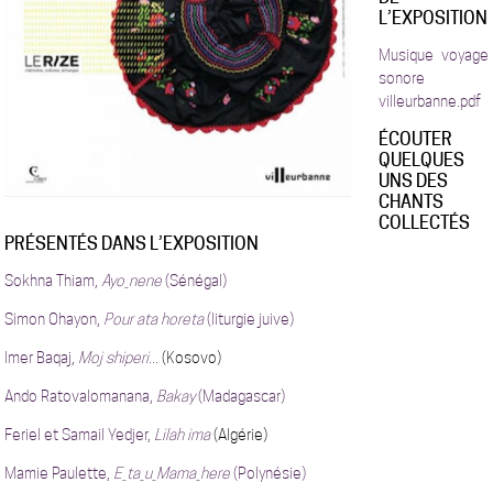
L’EXPOSITION
Musique voyage
sonore
villeurbanne.pdf
ÉCOUTER
QUELQUES
UNS DES
CHANTS
COLLECTÉS
PRÉSENTÉS DANS L’EXPOSITION
Sokhna Thiam,
Ayo_nene
(Sénégal)
Simon Ohayon,
Pour ata horeta
(liturgie juive)
Imer Baqaj,
Moj shiperi...
(Kosovo)
Ando Ratovalomanana,
Bakay
(Madagascar)
Feriel et Samail Yedjer,
Lilah ima
(Algérie)
Mamie Paulette,
E_ta_u_Mama_here
(Polynésie)