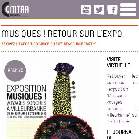
MUSIQUES ! RETOUR SUR L’EXPO
REVIVEZ L'EXPOSITION GRÂCE AU SITE RESSOURCE "RIZE+"
VISITE
VIRTUELLE
ARCHIVE
Retrouver les
contenus de
l'exposition
"Musiques,
voyages
sonores à
Villeurbanne" sur
le site Rize+
LE JOURNAL
DE