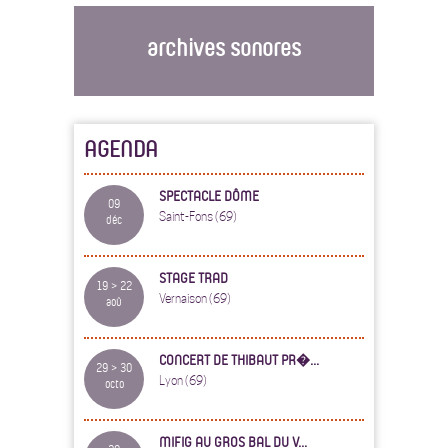
archives sonores
AGENDA
SPECTACLE DÔME
09
Saint-Fons (69)
déc
STAGE TRAD
19 > 22
Vernaison (69)
aoû
CONCERT DE THIBAUT PR�...
29 > 30
Lyon (69)
octo
MIFIG AU GROS BAL DU V...