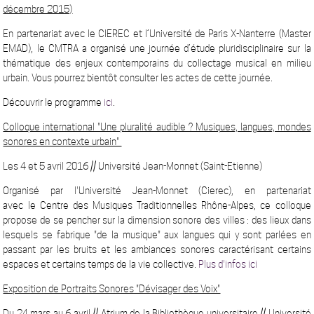
décembre 2015)
En partenariat avec le CIEREC et l’Université de Paris X-Nanterre (Master
EMAD), le CMTRA a organisé une journée d’étude pluridisciplinaire sur la
thématique des enjeux contemporains du collectage musical en milieu
urbain. Vous pourrez bientôt consulter les actes de cette journée.
Découvrir le programme
ici
.
Colloque international "Une pluralité audible ? Musiques, langues, mondes
sonores en contexte urbain"
Les 4 et 5 avril 2016 // Université Jean-Monnet (Saint-Etienne)
Organisé par l'Université Jean-Monnet (Cierec), en partenariat
avec le Centre des Musiques Traditionnelles Rhône-Alpes, ce colloque
propose de se pencher sur la dimension sonore des villes : des lieux dans
lesquels se fabrique "de la musique" aux langues qui y sont parlées en
passant par les bruits et les ambiances sonores caractérisant certains
espaces et certains temps de la vie collective.
Plus d'infos ici
Exposition de Portraits Sonores "Dévisager des Voix"
Du 24 mars au 6 avril // Atrium de la Bibliothèque universitaire // Université