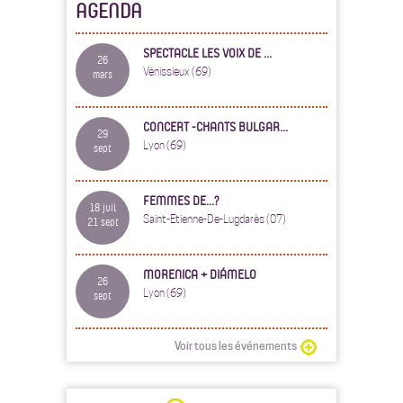
AGENDA
SPECTACLE LES VOIX DE ...
26
Vénissieux (69)
mars
CONCERT -CHANTS BULGAR...
29
Lyon (69)
sept
FEMMES DE...?
18 juil
Saint-Etienne-De-Lugdarès (07)
21 sept
MORENICA + DIÁMELO
26
Lyon (69)
sept
Voir tous les événements