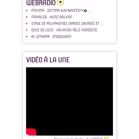
WEBRADIO
PNEVMA : ΣΟΎΡΑ ΚΑΙ ΜΑΣΤΟΎ�...
MAHALEB : HICAZ BALKAN
STAGE DE POLYPHONIES SARDES SACRÉES ET ...
DOCE DE COCO : VIAJANDO PELO NORDESTE
AL QITHARA : SNEQEWEEN
VIDÉO À LA UNE