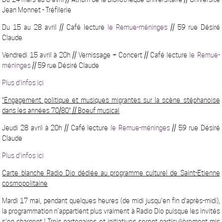
Jean Monnet - Tréfilerie
Du 15 au 28 avril // Café lecture
le Remue-méninges
// 59 rue Désiré
Claude
Vendredi 15 avril à 20h // Vernissage + Concert // Café lecture
le Remue-
méninges
// 59 rue Désiré Claude
Plus d'infos ici
"Engagement politique et musiques migrantes sur la scène stéphanoise
dans les années 70/80" // Boeuf musical
Jeudi 28 avril à 20h // Café lecture
le Remue-méninges
// 59 rue Désiré
Claude
Plus d'infos ici
Carte blanche Radio Dio dédiée au programme culturel de Saint-Etienne
cosmopolitaine
Mardi 17 mai, pendant quelques heures (de midi jusqu'en fin d'après-midi),
la programmation n’appartient plus vraiment à Radio Dio puisque les invités
s'en chargent ! Trois partenaires et initiatives seront particulièrement mis