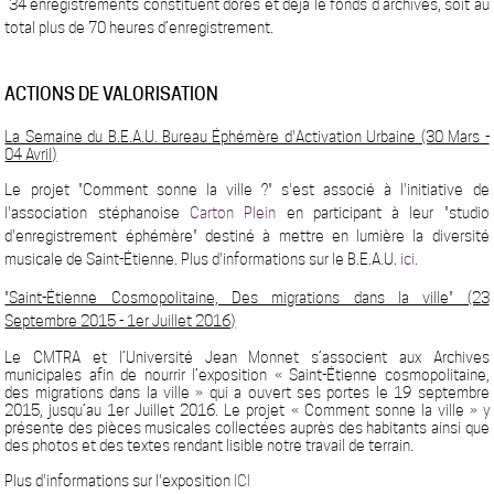
34 enregistrements constituent dores et déjà le fonds d’archives, soit au
total plus de 70 heures d’enregistrement.
ACTIONS DE VALORISATION
La Semaine du B.E.A.U. Bureau Éphémère d'Activation Urbaine (30 Mars -
04 Avril)
Le projet "Comment sonne la ville ?" s'est associé à l'initiative de
l'association stéphanoise
Carton Plein
en participant à leur "studio
d'enregistrement éphémère" destiné à mettre en lumière la diversité
musicale de Saint-Étienne. Plus d'informations sur le B.E.A.U.
ici
.
"Saint-Étienne Cosmopolitaine, Des migrations dans la ville" (23
Septembre 2015 - 1er Juillet 2016)
Le CMTRA et l’Université Jean Monnet s’associent aux Archives
municipales afin de nourrir l’exposition « Saint-Étienne cosmopolitaine,
des migrations dans la ville » qui a ouvert ses portes le 19 septembre
2015, jusqu’au 1er Juillet 2016. Le projet « Comment sonne la ville » y
présente des pièces musicales collectées auprès des habitants ainsi que
des photos et des textes rendant lisible notre travail de terrain.
Plus d'informations sur l'exposition
ICI