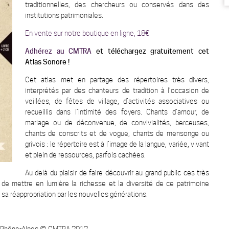
traditionnelles, des chercheurs ou conservés dans des
institutions patrimoniales.
En vente sur notre boutique en ligne,
18€
Adhérez au CMTRA
et téléchargez gratuitement cet
Atlas Sonore !
Cet atlas met en partage des répertoires très divers,
interprétés par des chanteurs de tradition à l’occasion de
veillées, de fêtes de village, d’activités associatives ou
recueillis dans l’intimité des foyers. Chants d’amour, de
mariage ou de déconvenue, de convivialités, berceuses,
chants de conscrits et de vogue, chants de mensonge ou
grivois : le répertoire est à l’image de la langue, variée, vivant
et plein de ressources, parfois cachées.
Au delà du plaisir de faire découvrir au grand public ces très
f de mettre en lumière la richesse et la diversité de ce patrimoine
 sa réappropriation par les nouvelles générations.