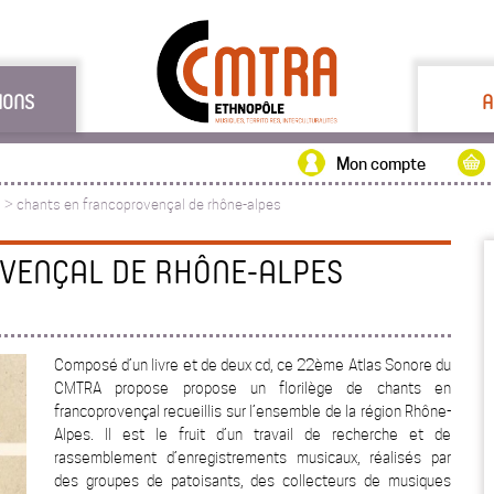
IONS
A
Mon compte
s
>
chants en francoprovençal de rhône-alpes
VENÇAL DE RHÔNE-ALPES
Composé d’un livre et de deux cd, ce 22ème Atlas Sonore du
CMTRA propose propose un florilège de chants en
francoprovençal recueillis sur l’ensemble de la région Rhône-
Alpes. Il est le fruit d’un travail de recherche et de
rassemblement d’enregistrements musicaux, réalisés par
des groupes de patoisants, des collecteurs de musiques