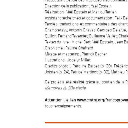
Production
: Centre des Musiques Traditionnell
Direction de la publication
: Yaël Epstein
Réalisation
: Yaël Epstein et Marilou Terrien
Assistant recherches et documentation
: Félix Be
Paroles, traductions et commentaires des chant
Champrétavy, Antonin Chavas, Georges Delarue, F
Quillon, Fernand Tavernier, Guillaume Veillet, Char
Textes du livre
: Michel Bert, Yaël Epstein, Jean-Ba
Graphisme
: Pauline Chaffard
Mixage et mastering
: Pierrick Bacher
Illustrations
: Jocelyn Millet
Crédits photo
: Péroline Barbet (p. 30), Frédéri
Joisten (p. 24), Patrice Martinot (p. 32), Mathieu 
Ce projet a été réalisé grâce au soutien de la 
Mémoires du 20e siècle
.
Attention : le lien www.cmtra.org/francoproven
tous renseignements.