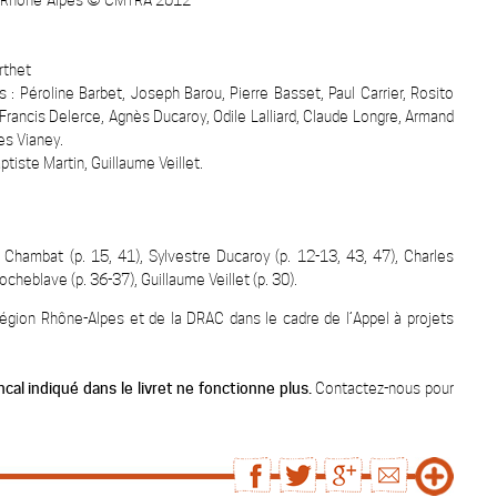
es Rhône-Alpes © CMTRA 2012
rthet
s
: Péroline Barbet, Joseph Barou, Pierre Basset, Paul Carrier, Rosito
rancis Delerce, Agnès Ducaroy, Odile Lalliard, Claude Longre, Armand
les Vianey.
ptiste Martin, Guillaume Veillet.
c Chambat (p. 15, 41), Sylvestre Ducaroy (p. 12-13, 43, 47), Charles
Rocheblave (p. 36-37), Guillaume Veillet (p. 30).
Région Rhône-Alpes et de la DRAC dans le cadre de l’Appel à projets
cal indiqué dans le livret ne fonctionne plus
.
Contactez-nous pour