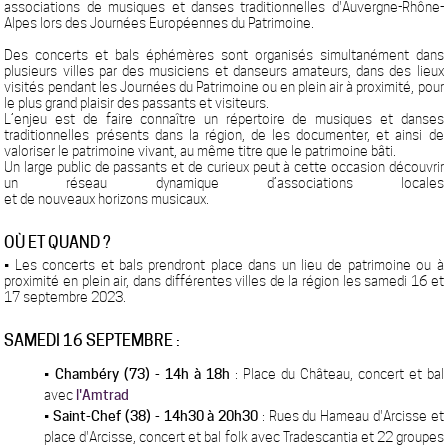
associations de musiques et danses traditionnelles d'Auvergne-Rhône-
Alpes lors des Journées Européennes du Patrimoine.
Des concerts et bals éphémères sont organisés simultanément dans
plusieurs villes par des musiciens et danseurs amateurs,
dans des lieux
visités pendant les Journées du Patrimoine ou en plein air à proximité
, po
ur
le plus grand plaisir des passants et visiteurs.
L’enjeu est de faire connaître un répertoire de musiques et danses
traditionnelles présents dans la région, de les documenter, et ainsi de
valoriser le patrimoine vivant, au même titre que le patrimoine bâti.
Un large public de passants et de curieux peut à cette occasion découvrir
un réseau dynamique d’associations locales
et de nouveaux horizons musicaux.
OÙ ET QUAND ?
• Les concerts et bals prendront place dans un lieu de patrimoine ou à
proximité en plein air, dans différentes villes de la région les samedi 16 et
17 septembre 2023.
SAMEDI 16 SEPTEMBRE :
•
Chambéry (73)
- 14h à 18h
: Place du Château, concert et bal
avec
l'Amtrad
•
Saint-Chef (38) - 14h30 à 20h30
: Rues du Hameau d'Arcisse et
place d'Arcisse, concert et bal folk avec Tradescantia et 22 groupes