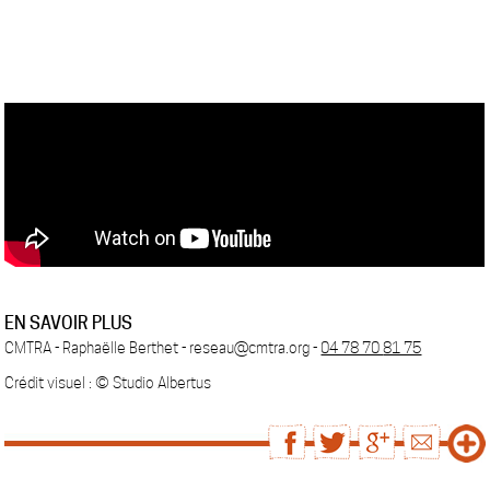
EN SAVOIR PLUS
CMTRA - Raphaëlle Berthet - reseau@cmtra.org -
04 78 70
81 75
Crédit visuel :
©
Studio Albertus