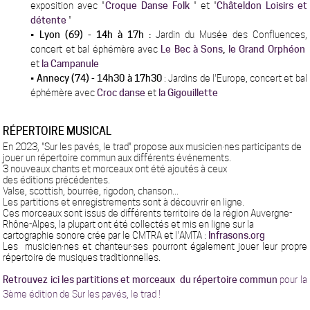
exposition avec "
Croque Danse Folk
" et "
Châteldon Loisirs et
détente
"
•
Lyon (69) - 14h à 17h :
Jardin du Musée des Confluences,
concert et bal éphémère avec
Le Bec à Sons
,
le Grand Orphéon
et
la Campanule
•
Annecy (74) - 14h30 à 17h30
: Jardins de l'Europe, concert et bal
éphémère avec
Croc danse
et
la Gigouillette
RÉPERTOIRE MUSICAL
En 2023, "Sur les pavés, le trad" propose aux musicien·nes participants de
jouer un répertoire commun aux différents événements.
3 nouveaux chants et morceaux ont été ajoutés à ceux
des éditions précédentes.
Valse, scottish, bourrée, rigodon, chanson...
Les partitions et enregistrements sont à découvrir en ligne.
Ces morceaux sont issus de différents territoire de la région Auvergne-
Rhône-Alpes, la plupart ont été collectés et mis en ligne sur la
cartographie sonore crée par le CMTRA et l'AMTA :
Infrasons.org
Les musicien·nes et chanteur·ses pourront également jouer leur propre
répertoire de musiques traditionnelles.
Retrouvez ici les partitions et morceaux
du répertoire commun
pour la
3ème édition de Sur les pavés, le trad !