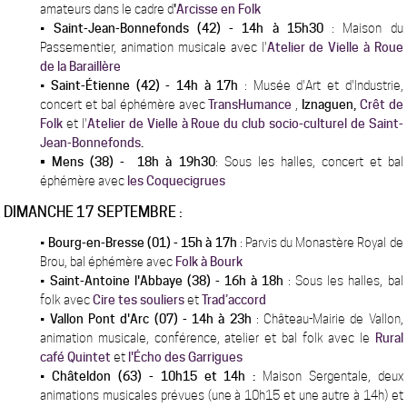
amateurs dans le cadre d
'
Arcisse en Folk
•
Saint-Jean-Bonnefonds (42) - 14h à 15h30
: Maison du
Passementier, animation musicale avec l'
Atelier de Vielle à Roue
de la Baraillère
•
Saint-Étienne (42) - 14h à 17h
: Musée d'Art et d'Industrie,
concert et bal éphémère avec
TransHumance
,
Iznaguen,
Crêt de
Folk
et
l'
Atelier de Vielle à Roue du club socio-culturel de Saint-
Jean-Bonnefonds
.
• Mens (38) - 18h à 19h30
: Sous les halles, concert et bal
éphémère avec
les Coquecigrues
DIMANCHE 17 SEPTEMBRE :
•
Bourg-en-Bresse (01) - 15h à 17h
: Parvis du Monastère Royal de
Brou, bal éphémère avec
Folk à Bourk
•
Saint-Antoine l'Abbaye (38) - 16h à 18h
: Sous les halles, bal
folk avec
Cire tes souliers
et
Trad’accord
•
Vallon Pont d'Arc (07) - 14h à 23h
: Château-Mairie de Vallon,
animation musicale, conférence, atelier et bal folk avec le
Rural
café
Quintet
et
l'
Écho des Garrigues
•
Châteldon (63) - 10h15 et 14h :
Maison Sergentale, deux
animations musicales prévues (une à 10h15 et une autre à 14h) et