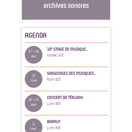
archives sonores
AGENDA
10° STAGE DE MUSIQUE...
27 > 30
Monlet (43)
aoû
SHOWCASES DES MUSIQUES...
25
Riom (63)
nove
CONCERT DE TÉKLASH
26 > 27
Lyon (69)
sept
BARRUT
11
Lyon (69)
sept