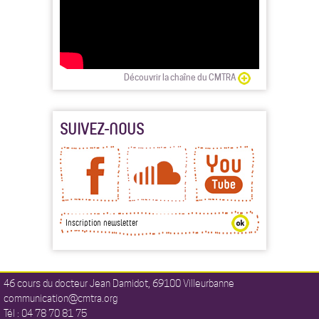
Découvrir la chaîne du CMTRA
SUIVEZ-NOUS
46 cours du docteur Jean Damidot, 69100 Villeurbanne
communication@cmtra.org
Tél : 04 78 70 81 75