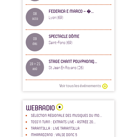
FEDERICA E MARCO – �...
08
Lyon (69)
octo
SPECTACLE DÔME
09
Saint-Fons (69)
déc
STAGE CHANT POLYPHONIQ...
19 > 21
St Jean En Royans (26)
aoû
Voir tous les événements
WEBRADIO
SÉLECTION RÉGIONALE DES MUSIQUES DU MO...
TOSS'N TURN : EXTRAITS LIVE - ASTRÉE 20...
TARANT3LLA : LIVE TARANT3LLA
MHARADZANO : VALSE DONC 5