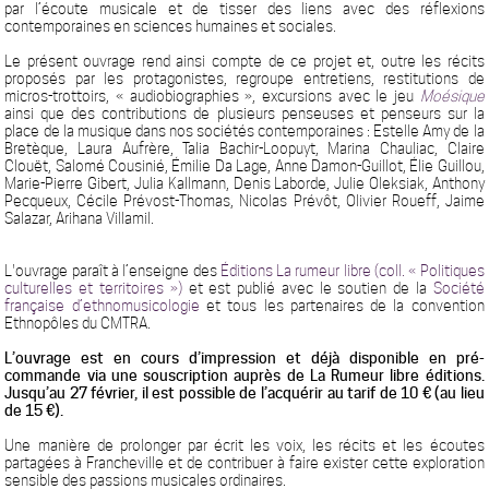
par l’écoute musicale et de tisser des liens avec des réflexions
contemporaines en sciences humaines et sociales.
Le présent ouvrage rend ainsi compte de ce projet et, outre les récits
proposés par les protagonistes, regroupe entretiens, restitutions de
micros-trottoirs, « audiobiographies », excursions avec le jeu
Moésique
ainsi que des contributions de plusieurs penseuses et penseurs sur la
place de la musique dans nos sociétés contemporaines : Estelle Amy de la
Bretèque, Laura Aufrère, Talia Bachir-Loopuyt, Marina Chauliac, Claire
Clouët, Salomé Cousinié, Émilie Da Lage, Anne Damon-Guillot, Élie Guillou,
Marie-Pierre Gibert, Julia Kallmann, Denis Laborde, Julie Oleksiak, Anthony
Pecqueux, Cécile Prévost-Thomas, Nicolas Prévôt, Olivier Roueff, Jaime
Salazar, Arihana Villamil.
L'ouvrage paraît à l’enseigne des
Éditions La rumeur libre (coll. « Politiques
culturelles et territoires »)
et est publié avec le soutien de la
Société
française d’ethnomusicologie
et tous les partenaires de la convention
Ethnopôles du CMTRA.
L’ouvrage est en cours d’impression et déjà disponible en pré-
commande via une souscription auprès de La Rumeur
libre éditions.
Jusqu’au 27 février, il est possible de l’acquérir au tarif de 10 € (au lieu
de 15 €).
Une manière de prolonger par écrit les voix, les récits et les écoutes
partagées à Francheville et de contribuer à faire exister cette exploration
sensible des passions musicales ordinaires.