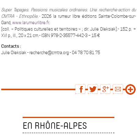
Super Tapages. Passions musicales ordinaires. Une recherche-action du
CMTRA ‒ Ethnopôle.-
2026 la rumeur libre éditions Sainte-Colombe-sur-
Gand,
www.larumeurlibre.fr
.
[coll. « Politiques culturelles et territoires » ; dir. Julie Oleksiak].- 152 p. +
XVI p., ill., 20 x 21 cm.- ISBN 978-2-35577-442-3 – 15 €
Contacts :
Julie Oleksiak - recherche@cmtra.org - 04 78 70 81 75
EN RHÔNE-ALPES