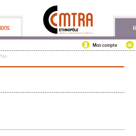
IONS
A
Mon compte
'folk