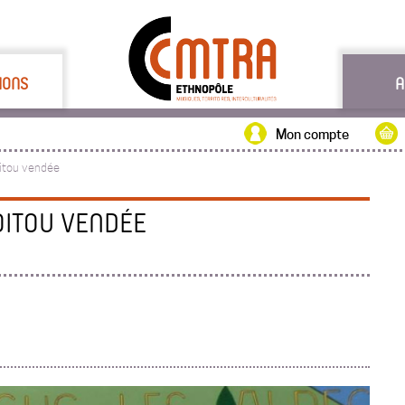
IONS
A
Mon compte
itou vendée
OITOU VENDÉE