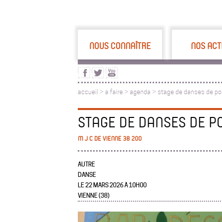
NOUS CONNAÎTRE
NOS ACT
accueil
>
a faire
>
agenda >
stage de danses de po
STAGE DE DANSES DE P
M J C DE VIENNE 38 200
AUTRE
DANSE
LE 22 MARS 2026 À 10H00
VIENNE (38)