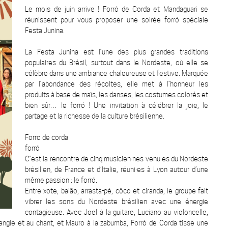
Le mois de juin arrive ! Forró de Corda et Mandaguari se
réunissent pour vous proposer une soirée forró spéciale
Festa Junina.
La Festa Junina est l’une des plus grandes traditions
populaires du Brésil, surtout dans le Nordeste, où elle se
célèbre dans une ambiance chaleureuse et festive. Marquée
par l’abondance des récoltes, elle met à l’honneur les
produits à base de maïs, les danses, les costumes colorés et
bien sûr… le forró ! Une invitation à célébrer la joie, le
partage et la richesse de la culture brésilienne.
Forro de corda
forró
C’est la rencontre de cinq musicien·nes venu·es du Nordeste
brésilien, de France et d’Italie, réuni·es à Lyon autour d’une
même passion : le forró.
Entre xote, baião, arrasta-pé, côco et ciranda, le groupe fait
vibrer les sons du Nordeste brésilien avec une énergie
contagieuse. Avec Joel à la guitare, Luciano au violoncelle,
riangle et au chant, et Mauro à la zabumba, Forró de Corda tisse une