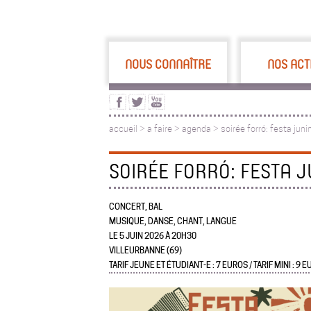
NOUS CONNAÎTRE
NOS ACT
accueil
>
a faire
>
agenda >
soirée forró: festa juni
SOIRÉE FORRÓ: FESTA J
CONCERT, BAL
MUSIQUE, DANSE, CHANT, LANGUE
LE 5 JUIN 2026 À 20H30
VILLEURBANNE (69)
TARIF JEUNE ET ÉTUDIANT-E : 7 EUROS / TARIF MINI : 9 