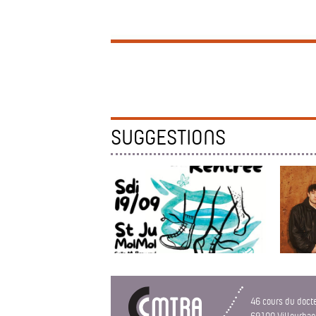
SUGGESTIONS
PTI BAL DE LA RENTRÉE
SPECTAC
Compagn
46 cours du doct
69100 Villeurba