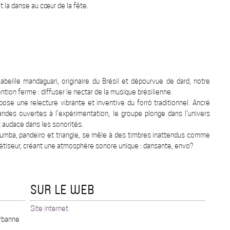
t la danse au cœur de la fête.
’abeille mandaguari, originaire du Brésil et dépourvue de dard, notre
ntion ferme : diffuser le nectar de la musique brésilienne.
se une relecture vibrante et inventive du forró traditionnel. Ancré
andes ouvertes à l’expérimentation, le groupe plonge dans l’univers
t audace dans les sonorités.
zabumba, pandeiro et triangle, se mêle à des timbres inattendus comme
hétiseur, créant une atmosphère sonore unique : dansante, envo?
SUR LE WEB
Site internet
urbanne