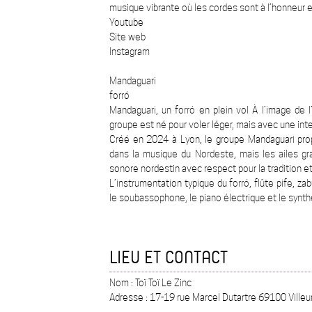
musique vibrante où les cordes sont à l’honneur e
Youtube
Site web
Instagram
Mandaguari
forró
Mandaguari, un forró en plein vol À l’image de l
groupe est né pour voler léger, mais avec une inte
Créé en 2024 à Lyon, le groupe Mandaguari propo
dans la musique du Nordeste, mais les ailes gr
sonore nordestin avec respect pour la tradition e
L’instrumentation typique du forró, flûte pife, 
le soubassophone, le piano électrique et le synt
LIEU ET CONTACT
Nom : Toï Toï Le Zinc
Adresse : 17-19 rue Marcel Dutartre 69100 Ville