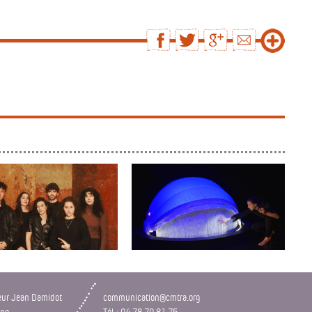
LE LES VOIX DE CAR...
SPECTACLE DÔME
ie des Petits Champs
Compagnie Rayon de Lune
eur Jean Damidot
communication@cmtra.org
nne
Tél : 04 78 70 81 75