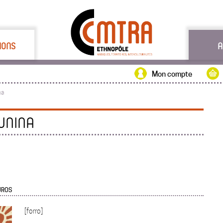
IONS
A
Mon compte
na
UNINA
EUROS
[forro]