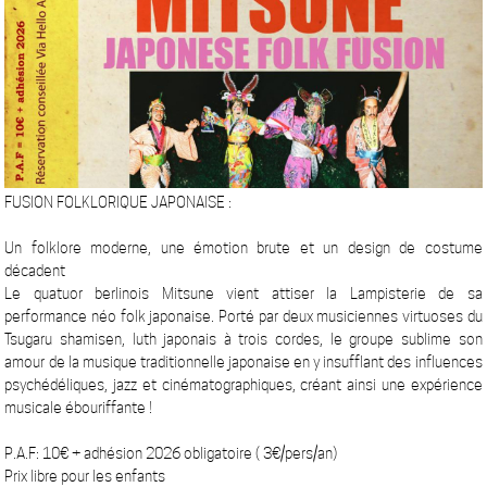
FUSION FOLKLORIQUE JAPONAISE :
Un folklore moderne, une émotion brute et un design de costume
décadent
Le quatuor berlinois Mitsune vient attiser la Lampisterie de sa
performance néo folk japonaise. Porté par deux musiciennes virtuoses du
Tsugaru shamisen, luth japonais à trois cordes, le groupe sublime son
amour de la musique traditionnelle japonaise en y insufflant des influences
psychédéliques, jazz et cinématographiques, créant ainsi une expérience
musicale ébouriffante !
P.A.F: 10€ + adhésion 2026 obligatoire ( 3€/pers/an)
Prix libre pour les enfants