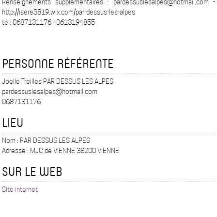
Renseignements supplémentaires : pardessuslesalpes@hotmail.com -
http://isere3819.wix.com/par-dessus-les-alpes
tél: 0687131176 - 0613194855
PERSONNE RÉFÉRENTE
Joelle Treilles PAR DESSUS LES ALPES
pardessuslesalpes@hotmail.com
0687131176
LIEU
Nom : PAR DESSUS LES ALPES
Adresse : MJC de VIENNE 38200 VIENNE
SUR LE WEB
Site internet