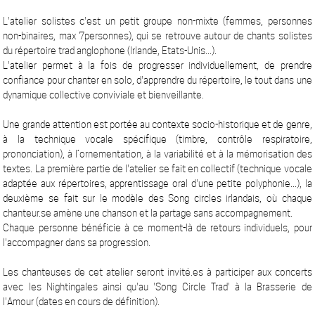
L'atelier solistes c'est un petit groupe non-mixte (femmes, personnes
non-binaires, max 7personnes), qui se retrouve autour de chants solistes
du répertoire trad anglophone (Irlande, Etats-Unis...).
L'atelier permet à la fois de progresser individuellement, de prendre
confiance pour chanter en solo, d'apprendre du répertoire, le tout dans une
dynamique collective conviviale et bienveillante.
Une grande attention est portée au contexte socio-historique et de genre,
à la technique vocale spécifique (timbre, contrôle respiratoire,
prononciation), à l’ornementation, à la variabilité et à la mémorisation des
textes. La première partie de l'atelier se fait en collectif (technique vocale
adaptée aux répertoires, apprentissage oral d'une petite polyphonie...), la
deuxième se fait sur le modèle des Song circles irlandais, où chaque
chanteur.se amène une chanson et la partage sans accompagnement.
Chaque personne bénéficie à ce moment-là de retours individuels, pour
l'accompagner dans sa progression.
Les chanteuses de cet atelier seront invité.es à participer aux concerts
avec les Nightingales ainsi qu'au 'Song Circle Trad' à la Brasserie de
l'Amour (dates en cours de définition).